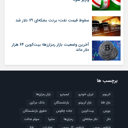
سقوط قیمت نفت؛ برنت بشکه‌ای ۷۹ دلار شد
آخرین وضعیت بازار رمزارزها؛ بیت‌کوین ۶۴ هزار
دلار ماند
برچسب ها
اتریوم
ایران خودرو
ایمیدرو
بازار رمزارزها
بازار طلا
بازار کریپتو
بازنشستگان
بانک مرکزی
بورس
بیت‌کوین
جاده چالوس
حقوق بازنشستگان
دلار
دلار مبادله‌ای
رمزارزها
سایپا
سهام عدالت
شاخص بورس
شاخص کل بورس
صادرات
طلا