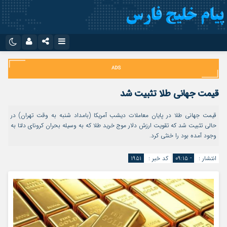
نام کاربری یا نشانی ایمیل
اینستاگرام
تلگرام
سروش
ایتا
قیمت جهانی طلا تثبیت شد
رمز عبور
آپارات
اپلیکیشن
قیمت جهانی طلا در پایان معاملات دیشب آمریکا (بامداد شنبه به وقت تهران) در
حالی تثبیت شد که تقویت ارزش دلار موج خرید طلا که به وسیله بحران کرونای دلتا به
وجود آمده بود را خنثی کرد.
مرا به خاطر بسپار
انتشار :
- ۰۹:۱۵
کد خبر :
۱۹۵۱