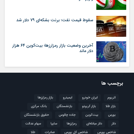
سقوط قیمت نفت؛ برنت بشکه‌ای ۷۹ دلار شد
آخرین وضعیت بازار رمزارزها؛ بیت‌کوین ۶۴ هزار
دلار ماند
برچسب ها
اتریوم
ایران خودرو
ایمیدرو
بازار رمزارزها
بازار طلا
بازار کریپتو
بازنشستگان
بانک مرکزی
بورس
بیت‌کوین
جاده چالوس
حقوق بازنشستگان
دلار
دلار مبادله‌ای
رمزارزها
سایپا
سهام عدالت
شاخص بورس
شاخص کل بورس
صادرات
طلا