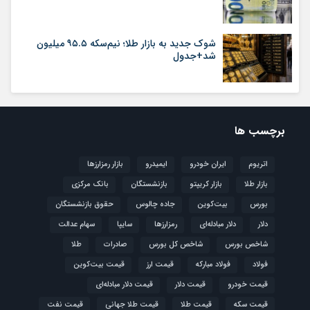
شوک جدید به بازار طلا؛ نیم‌سکه ۹۵.۵ میلیون
شد+جدول
برچسب ها
اتریوم
ایران خودرو
ایمیدرو
بازار رمزارزها
بازار طلا
بازار کریپتو
بازنشستگان
بانک مرکزی
بورس
بیت‌کوین
جاده چالوس
حقوق بازنشستگان
دلار
دلار مبادله‌ای
رمزارزها
سایپا
سهام عدالت
شاخص بورس
شاخص کل بورس
صادرات
طلا
فولاد
فولاد مبارکه
قیمت ارز
قیمت بیت‌کوین
قیمت خودرو
قیمت دلار
قیمت دلار مبادله‌ای
قیمت سکه
قیمت طلا
قیمت طلا جهانی
قیمت نفت