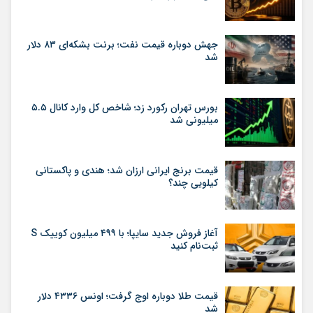
جهش دوباره قیمت نفت؛ برنت بشکه‌ای ۸۳ دلار
شد
بورس تهران رکورد زد؛ شاخص کل وارد کانال ۵.۵
میلیونی شد
قیمت برنج ایرانی ارزان شد؛ هندی و پاکستانی
کیلویی چند؟
آغاز فروش جدید سایپا؛ با ۴۹۹ میلیون کوییک S
ثبت‌نام کنید
قیمت طلا دوباره اوج گرفت؛ اونس ۴۳۳۶ دلار
شد