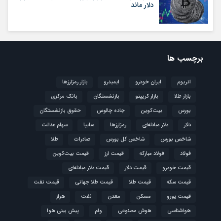
دلار ماند
برچسب ها
اتریوم
ایران خودرو
ایمیدرو
بازار رمزارزها
بازار طلا
بازار کریپتو
بازنشستگان
بانک مرکزی
بورس
بیت‌کوین
جاده چالوس
حقوق بازنشستگان
دلار
دلار مبادله‌ای
رمزارزها
سایپا
سهام عدالت
شاخص بورس
شاخص کل بورس
صادرات
طلا
فولاد
فولاد مبارکه
قیمت ارز
قیمت بیت‌کوین
قیمت خودرو
قیمت دلار
قیمت دلار مبادله‌ای
قیمت سکه
قیمت طلا
قیمت طلا جهانی
قیمت نفت
قیمت یورو
مسکن
معدن
نفت
هراز
هواشناسی
هوش مصنوعی
وام
پیش بینی هوا