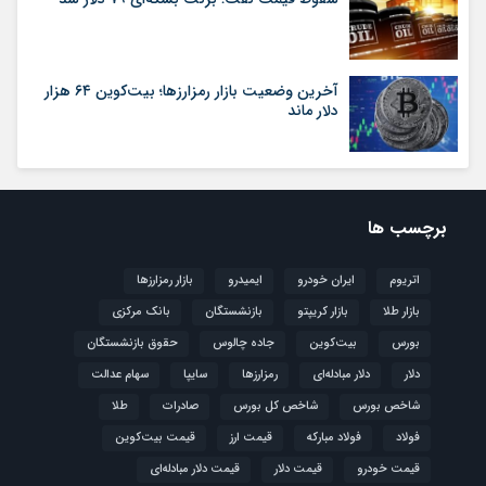
آخرین وضعیت بازار رمزارزها؛ بیت‌کوین ۶۴ هزار
دلار ماند
برچسب ها
اتریوم
ایران خودرو
ایمیدرو
بازار رمزارزها
بازار طلا
بازار کریپتو
بازنشستگان
بانک مرکزی
بورس
بیت‌کوین
جاده چالوس
حقوق بازنشستگان
دلار
دلار مبادله‌ای
رمزارزها
سایپا
سهام عدالت
شاخص بورس
شاخص کل بورس
صادرات
طلا
فولاد
فولاد مبارکه
قیمت ارز
قیمت بیت‌کوین
قیمت خودرو
قیمت دلار
قیمت دلار مبادله‌ای