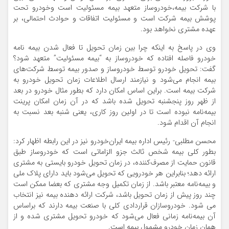
با شرکت بیمه،خودروساز متعهد بیمه مسئولیت است وخودرو تحت
پوشش بیمه شرکت است و مسئولیت اتفاقات و حوادث احتمالی، بر
عهده مشتری نخواهد بود.
وی در پاسخ به اینکه چرا بین زمان تحویل تا فعال شدن بیمه نامه
خودرو فاصله افتاده که خودروساز به “بیمه مسئولیت” متعهد شود؟
گفت: تحویل خودرو توسط خودروساز و صدور بیمه توسط شرکت‌های
بیمه انجام می‌شود و نیازمند ارسال اطلاعات زمان تحویل خودرو به
شرکت بیمه است. براین اساس امکان دارد که بطور مثال خودرو در بعد
از ظهر روز پنجشنبه تحویل شده باشد که در آن زمان امکان پرینت
بیمه‌نامه نبوده است تا در اولین روز کاری، یعنی شنبه بعد نسبت به
انجام آن اقدام شود.
محسن مطلبی- رئیس اداره بیمه ایران‌خودرو نیز در این رابطه اظهار کرد:
بطور کلی بیمه شخص ثالث جزو الزاماتی است که خودروساز طبق
قانون حمایت از مصرف‌کننده، در زمان تحویل خودرو بایستی به مشتری
ارائه دهد؛ بنابراین هر خودرویی که تحویل می‌شود باید دارای پلاک ملی
و بیمه‌نامه معتبر باشد. از زمان تکمیل‌ وجه مشتری که بعضا ممکن است
چند روز پیش از زمان تحویل باشد، شرکت ارائه دهنده بیمه نیز انتخاب
می شود. خودروسازان قراردادی کلی با صنعت بیمه دارند که براساس
آن بیمه‌نامه زمانی فعال می‌شود که خودرو تحویل مشتری شده و از
همان زمان خودرو مشمول بیمه است.