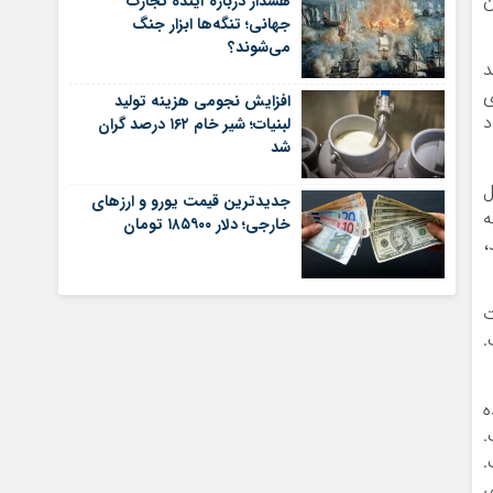
ن
هشدار درباره آینده تجارت
جهانی؛ تنگه‌ها ابزار جنگ
می‌شوند؟
د
ی
افزایش نجومی هزینه تولید
فتاد
لبنیات؛ شیر خام ۱۶۲ درصد گران
شد
ل
جدیدترین قیمت یورو و ارزهای
ه
خارجی؛ دلار ۱۸۵۹۰۰ تومان
،
ت
.
ه
.
.
ت های