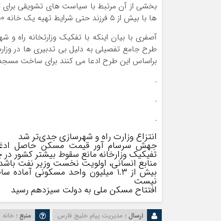
بخشی از آن مرتبط با سیاست های تشویقی برای ت
ها با بیش از ۵ فرزند حتی شرایط تهیه یک خانه ۵۰ متری را ندارند.
آصفری با بیان اینکه با تفکیک وزارتخانه راه و
طرح جامع تفصیلی به دلیل بی تدبیری ها در وزار
براساس این طرح ادعا می کنند برای ساخت مسجد حتما باید به ازای هر
.
.
.
انتزاع وزارت راه و شهرسازی جدی‌تر شد
جهش سرسام آور قیمت‌ مسکن حاصل ادغام 
تفیکیک وزارخانه مانع سقوط بیشتر کشور در 
منابع انسانی، اولویت نخست وزیر نفت باشد
بیش از ۱.۳ میلیون واحد مسکونی آ
نیست
افتتاح مسکن ملی به دولت سیزدهم رسید
ارسال :
مدیریت پیام خلیج فارس
منبع :
خانه 