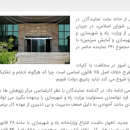
از خانه ملت نمایندگان در
۲۴ مردادماه) مجلس شورای اسلامی، در جریان
ز وزارت راه و شهرسازی و
هرسازی و آمایش سرزمین» با
۱۰۴ رأی موافق، ۱۲۷ رأی مخالف و ۵ رأی ممتنع از مجموع ۲۴۱ نماینده حاضر در
امروز در مخالفت با کلیات
طرح انتزاع وزارتخانه راه و شهرسازی، گفت: این طرح خلاف اصل ۷۵ قانون اساسی است چرا که هرگونه ادغام و تفک
را شروع می کند نباید پاپیچ دولت شویم.
ی ادامه داد: در گذشته نمایندگان با نظر کارشناسی مرکز پژوهش ها ب
ر فرد توانمندی مسئولیت وزارت راه و شهرسازی را برعهده بگیرد می توان
رآمدی مانند آخوندی به دلیل ضعف مدیریت و بی تدبیری از عهده کار برنم
وی با اشاره به علاقه مسئولین برای ایجاد صندلی جدید، اظهار داشت: انتزاع وزارتخانه راه و شه
برنامه ششم، سیاست های اقتصاد مقاومتی و بند ۱۰ سیاست های کلی نظام اداری مغایر و همچ