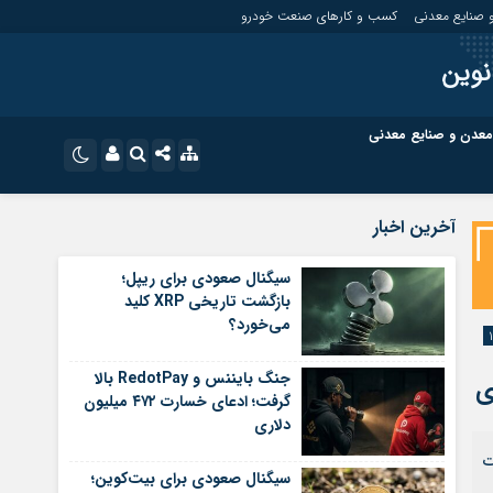
 صنایع معدنی
کسب و کارهای صنعت خودرو
نوین
معدن و صنایع معدنی
ت
کسب و کارهای بازار مالی
نام کاربری یا نشانی ایمیل
اینستاگرام
آخرین اخبار
تلگرام
ای صنعت خودرو
کسب و کارهای گردشگری و هنر
سیگنال صعودی برای ریپل؛
بازگشت تاریخی XRP کلید
رمز عبور
سروش
می‌خورد؟
ای گردشگری و هنر
معدن و ورزش
ایتا
جنگ بایننس و RedotPay بالا
ی
مرا به خاطر بسپار
آپارات
گرفت؛ ادعای خسارت ۴۷۲ میلیون
دلاری
اپلیکیشن
ت
سیگنال صعودی برای بیت‌کوین؛