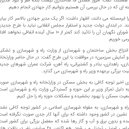
هستند، گفت: امروز مشکل ما ساختاری نیست بلکه فقر و نبود مدیرا
ه ای که در حال بررسی آن هستیم بتوانیم کار جهادی انجام دهیم.
 ابرمسئله می دانند، اظهار داشت: اگر یک مدیر جهادی بالاسر کار بیای
 کند. در ابتدای دولت جدید و استقرار مجلس انقلابی نباید با طرح جدید
دولت را به دسر بیاندازیم. اگر امروز طرح تصویب و شورای نگهبان آن را تائید کند کمتر از ۱۰ سال آینده اتفاقی نخواهد ا
می خوریم.
نتزاع بخش ساختمان و شهرسازی از وزارت راه و شهرسازی و تشکی
و آمایش سرزمین» در موافقت با این طرح گفت: در حال حاضر وزارتخان
تلف نظیر شهرسازی، راهداری، بنادر و کشتیرانی، راه آهن، شرکت عمران شهرهای جدید
بزرگی برعهده وزیر راه و شهرسازی می گذارد.
های اخیر توجه کافی به بخش مسکن در وزارتخانه راه و شهرسازی صور
 دلیل تمرکز وزیر بر این حوزه و گستردگی وزارت راه و شهرسازی است
وضعیت مسکن را بهبود بخشیده و مشکلات حوزه راه را حل کنیم.
راه و شهرسازی، به مقوله شهرسازی اسلامی در کشور توجه کافی نشد
حال حاضر ۱۱ میلیون حاشیه نشین در کشور وجود داشته که برای آنها کار جدی صورت نگرفته است
ه و بدون برق و آب و گاز رها شده که معضل بزرگی برای کشور است
این معضل هم اکنون اجتماعی بوده و بعد به سیاسی امنیتی تبدیل می شود. هم اکنون ۲۰ میلیون نفر در باف