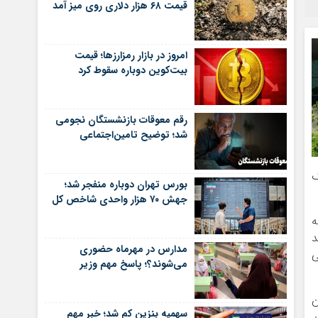
قیمت ۶۸ هزار دلاری روی میز آمد
امروز در بازار رمزارزها؛ قیمت
بیت‌کوین دوباره سقوط کرد
رقم معوقات بازنشستگان نجومی
شد؛ توضیح تامین‌اجتماعی
یک
بورس تهران دوباره منفجر شد؛
جهش ۷۰ هزار واحدی شاخص کل
ه
د
مدارس در مهرماه حضوری
ی
می‌شوند؟؛ پاسخ مهم وزیر
رسازی با ماده ۲۸ قانون
سهمیه بنزین کم شد؛ خبر مهم
نین خلاف اصل ۴۴ قانون