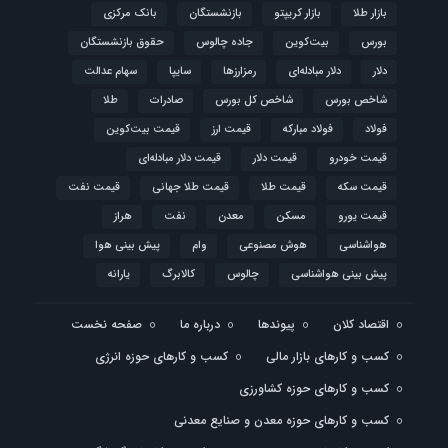
بازار طلا
بازار کریپتو
بازنشستگان
بانک مرکزی
بورس
بیت‌کوین
جاده چالوس
حقوق بازنشستگان
دلار
دلار مبادله‌ای
رمزارزها
سایپا
سهام عدالت
شاخص بورس
شاخص کل بورس
صادرات
طلا
فولاد
فولاد مبارکه
قیمت ارز
قیمت بیت‌کوین
قیمت خودرو
قیمت دلار
قیمت دلار مبادله‌ای
قیمت سکه
قیمت طلا
قیمت طلا جهانی
قیمت نفت
قیمت یورو
مسکن
معدن
نفت
هراز
هواشناسی
هوش مصنوعی
وام
پیش بینی هوا
پیش بینی هواشناسی
چالوس
کالابرگ
یارانه
اقتصاد کلان
پیوندها
درباره ما
صفحه نخست
کسب و کارهای بازار مالی
کسب و کارهای حوزه انرژی
کسب و کارهای حوزه کشاورزی
کسب و کارهای حوزه معدن و صنایع معدنی