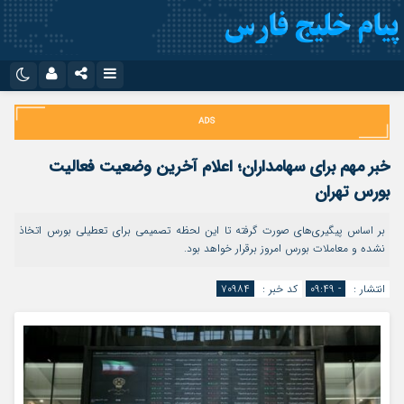
نام کاربری یا نشانی ایمیل
اینستاگرام
تلگرام
سروش
ایتا
خبر مهم برای سهامداران؛ اعلام آخرین وضعیت فعالیت
رمز عبور
آپارات
اپلیکیشن
بورس تهران
بر اساس پیگیری‌های صورت گرفته تا این لحظه تصمیمی برای تعطیلی بورس اتخاذ
نشده و معاملات بورس امروز برقرار خواهد بود.
مرا به خاطر بسپار
انتشار :
- ۰۹:۴۹
کد خبر :
۷۰۹۸۴