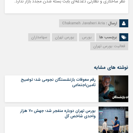
نظر ساختاری و نظارتی دغدغه‌ای بابت بسته شدن مجدد بازار ندارد.
ارسال :
Chakameh Javaheri Aria
برچسب ها
بورس
بورس تهران
سهامداران
فعالیت بورس تهران
نوشته های مشابه
رقم معوقات بازنشستگان نجومی شد؛ توضیح
تامین‌اجتماعی
بورس تهران دوباره منفجر شد؛ جهش ۷۰ هزار
واحدی شاخص کل