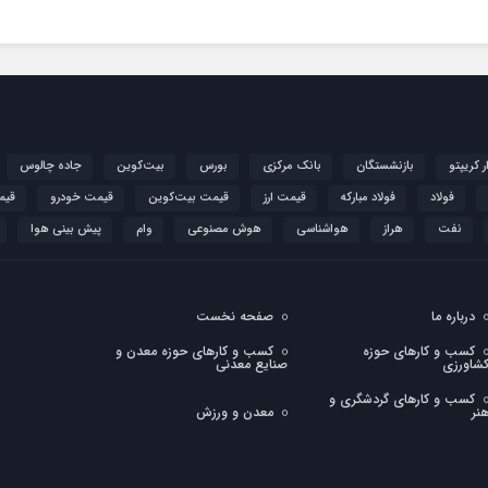
ار کریپتو
بازنشستگان
بانک مرکزی
بورس
بیت‌کوین
جاده چالوس
فولاد
فولاد مبارکه
قیمت ارز
قیمت بیت‌کوین
قیمت خودرو
قیم
نفت
هراز
هواشناسی
هوش مصنوعی
وام
پیش بینی هوا
درباره ما
صفحه نخست
کسب و کارهای حوزه
کسب و کارهای حوزه معدن و
شاورزی
صنایع معدنی
کسب و کارهای گردشگری و
نر
معدن و ورزش