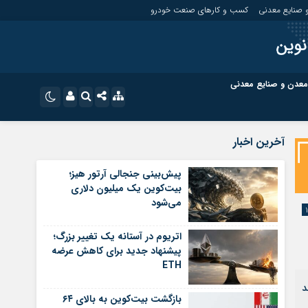
 صنایع معدنی
کسب و کارهای صنعت خودرو
نوین
معدن و صنایع معدنی
ت
کسب و کارهای بازار مالی
نام کاربری یا نشانی ایمیل
اینستاگرام
آخرین اخبار
تلگرام
ای صنعت خودرو
کسب و کارهای گردشگری و هنر
پیش‌بینی جنجالی آرتور هیز؛
بیت‌کوین یک میلیون دلاری
رمز عبور
سروش
می‌شود
ای گردشگری و هنر
معدن و ورزش
ایتا
اتریوم در آستانه یک تغییر بزرگ؛
مرا به خاطر بسپار
آپارات
پیشنهاد جدید برای کاهش عرضه
ETH
اپلیکیشن
د
بازگشت بیت‌کوین به بالای ۶۴