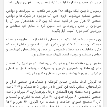
جاری در اصفهان مقدار ۶۰ لیتر بر ثانیه از محل پساب شهری اجرایی شد.
رسولیان با بیان اینکه روزانه ۱۷۸ هزار متر مکعب آب شهرک‌ها و نواحی
صنعتی تصفیه می‌شود، افزود: دبی آب موجود در شهرک‌ها و نواحی
صنعتی ۱۶ هزار لیتر در ثانیه است که بین ۶ تا هفت‌هزار لیتر آن را
می‌توان از محل بازچرخانی آب تامین کرد تا منابع آب سطحی و
زیرزمینی کمتر مورد آسیب قرار بگیرند.
وی همچنین خاطرنشان‌کرد: در ماه‌های گذشته از سال جاری، دو هدف
مهم که دولت سال گذشته قول پیگیری آن را داده بود را دنبال کردیم که
یکی، مشارکت دادن بخش خصوصی در ایجاد زیرساخت‌های شهرک‌ها و
نواحی صنعتی و دومی، ایجاد شهرک های صنفی بود.
معاون وزیر صنعت، معدن و تجارت بیان‌داشت: دو موضوع یاد شده از
نظر زیرساختی، همچنین قوانین و مقررات می‌تواند فصل و فضای
جدیدی را برای شهرک‌ها و نواحی صنعتی کشور رقم بزند.
به گزارش ایرنا، سازمان صنایع کوچک و شهرک‌های صنعتی ایران و
شرکت‌های استانی تابعه آن اکنون با دارا بودن ۵۰۵ شهرک و ۳۲۴ ناحیه
صنعتی و سه منطقه ویژه اقتصادی درحال بهره‌برداری، ۸۱ شهرک و ناحیه
صنعتی تخصصی، ۶ شهرک فناوری، ۴۰ مرکز خدمات فناوری و کسب و
کار، ۲ مجتمع فناوری اطلاعات و خدمات نرم‌ افزاری، ۹۳ هزار و ۹۲۳
قرارداد منعقده و بهره‌برداری از ۴۸ هزار و ۱۲ واحد صنعتی و سه هزار و