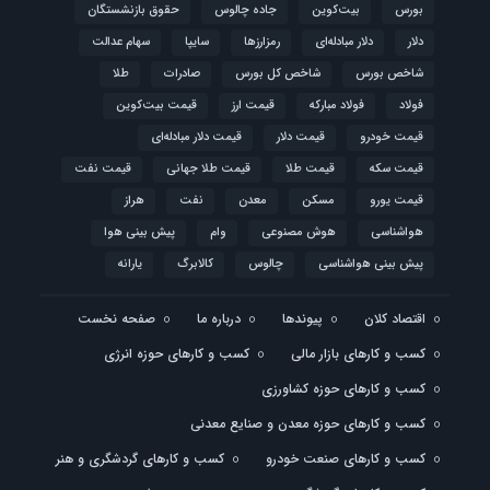
بورس
بیت‌کوین
جاده چالوس
حقوق بازنشستگان
دلار
دلار مبادله‌ای
رمزارزها
سایپا
سهام عدالت
شاخص بورس
شاخص کل بورس
صادرات
طلا
فولاد
فولاد مبارکه
قیمت ارز
قیمت بیت‌کوین
قیمت خودرو
قیمت دلار
قیمت دلار مبادله‌ای
قیمت سکه
قیمت طلا
قیمت طلا جهانی
قیمت نفت
قیمت یورو
مسکن
معدن
نفت
هراز
هواشناسی
هوش مصنوعی
وام
پیش بینی هوا
پیش بینی هواشناسی
چالوس
کالابرگ
یارانه
اقتصاد کلان
پیوندها
درباره ما
صفحه نخست
کسب و کارهای بازار مالی
کسب و کارهای حوزه انرژی
کسب و کارهای حوزه کشاورزی
کسب و کارهای حوزه معدن و صنایع معدنی
کسب و کارهای صنعت خودرو
کسب و کارهای گردشگری و هنر