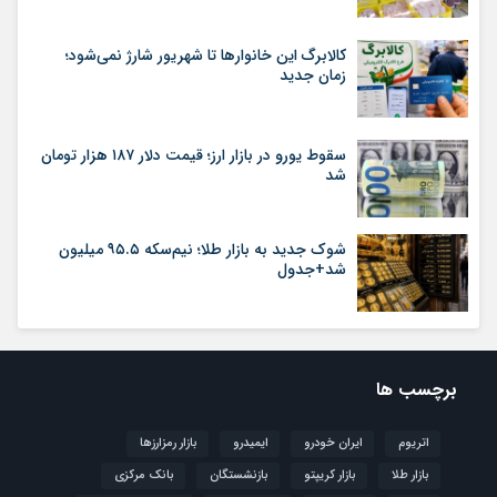
کالابرگ این خانوارها تا شهریور شارژ نمی‌شود؛
زمان جدید
سقوط یورو در بازار ارز؛ قیمت دلار ۱۸۷ هزار تومان
شد
شوک جدید به بازار طلا؛ نیم‌سکه ۹۵.۵ میلیون
شد+جدول
برچسب ها
اتریوم
ایران خودرو
ایمیدرو
بازار رمزارزها
بازار طلا
بازار کریپتو
بازنشستگان
بانک مرکزی