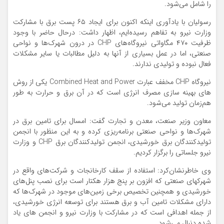
را شامل می‌شود.
رسولیان با یادآوری اینکه اکنون برای ایجاد ۶۵ پست برق با مشارکت
وزارت نیرو به تفاهم رسیده‌ایم، اظهار داشت: درحال حاضر با وجود
ظرفیت ۴۷۰ مگاواتی نیروگاه‌های CHP در درون شهرک‌ها و نواحی
صنعتی، اما در عمل بسیاری از آنها به دلیل مطالبات یا سایر مشکلات
فعال نبوده و تولیدی ندارند.
نیروگاه CHP مخفف عبارت Combined Heat and Power یکی از روش­‌
های بهینه ‌سازی مصرف انرژی است که در آن برق و حرارت به طور
هم‌زمان تولید می‌شود.
معاون وزیر صنعت، معدن و تجارت گفت: امسال برای تامین برق در
شهرک‌ها و نواحی صنعتی برنامه‌ریزی کرده و به این منظور با انجمن
تولیدکنندگان برق خورشیدی، انجمن تولیدکنندگان برق CHP و وزارت
نیرو جلساتی را برگزار کردیم.
وی خاطرنشان‌کرد: استفاده از سقف کارخانجات و شرکت‌های واقع در
شهرکهای صنعتی که افزون بر پنج هزار هکتار است برای نصب پنل‌های
خورشیدی و همچنین تخصیص برخی زمین‌های موجود در شهرک‌ها که
دارای مشکلات تامین آب و برق هستند برای توسعه انرژی خورشیدی،
از جمله اهدافی است که در مشارکت با وزارت نیرو و انجمن های یاد
شده دنبال می‌شود.