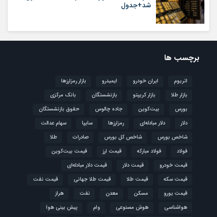
شد+جدول
برچسب ها
اتریوم
ایران خودرو
ایمیدرو
بازار رمزارزها
بازار طلا
بازار کریپتو
بازنشستگان
بانک مرکزی
بورس
بیت‌کوین
جاده چالوس
حقوق بازنشستگان
دلار
دلار مبادله‌ای
رمزارزها
سایپا
سهام عدالت
شاخص بورس
شاخص کل بورس
صادرات
طلا
فولاد
فولاد مبارکه
قیمت ارز
قیمت بیت‌کوین
قیمت خودرو
قیمت دلار
قیمت دلار مبادله‌ای
قیمت سکه
قیمت طلا
قیمت طلا جهانی
قیمت نفت
قیمت یورو
مسکن
معدن
نفت
هراز
هواشناسی
هوش مصنوعی
وام
پیش بینی هوا