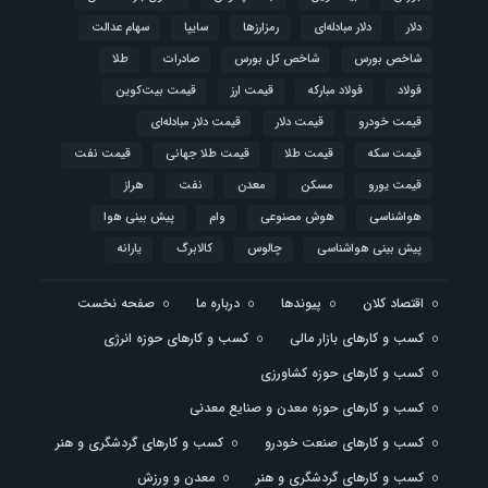
دلار
دلار مبادله‌ای
رمزارزها
سایپا
سهام عدالت
شاخص بورس
شاخص کل بورس
صادرات
طلا
فولاد
فولاد مبارکه
قیمت ارز
قیمت بیت‌کوین
قیمت خودرو
قیمت دلار
قیمت دلار مبادله‌ای
قیمت سکه
قیمت طلا
قیمت طلا جهانی
قیمت نفت
قیمت یورو
مسکن
معدن
نفت
هراز
هواشناسی
هوش مصنوعی
وام
پیش بینی هوا
پیش بینی هواشناسی
چالوس
کالابرگ
یارانه
اقتصاد کلان
پیوندها
درباره ما
صفحه نخست
کسب و کارهای بازار مالی
کسب و کارهای حوزه انرژی
کسب و کارهای حوزه کشاورزی
کسب و کارهای حوزه معدن و صنایع معدنی
کسب و کارهای صنعت خودرو
کسب و کارهای گردشگری و هنر
کسب و کارهای گردشگری و هنر
معدن و ورزش