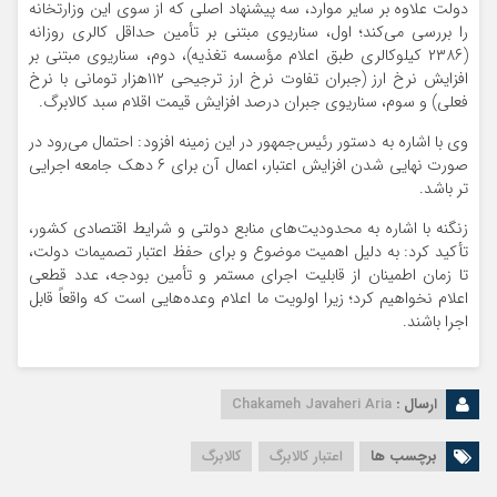
دولت علاوه بر سایر موارد، سه پیشنهاد اصلی که از سوی این وزارتخانه
را بررسی می‌کند؛ اول، سناریوی مبتنی بر تأمین حداقل کالری روزانه
(۲۳۸۶ کیلوکالری طبق اعلام مؤسسه تغذیه)، دوم، سناریوی مبتنی بر
افزایش نرخ ارز (جبران تفاوت نرخ ارز ترجیحی ۱۱۲هزار تومانی با نرخ
فعلی) و سوم، سناریوی جبران درصد افزایش قیمت اقلام سبد کالابرگ.
وی با اشاره به دستور رئیس‌جمهور در این زمینه افزود: احتمال می‌رود در
صورت نهایی شدن افزایش اعتبار، اعمال آن برای ۶ دهک جامعه اجرایی
تر باشد.
زنگنه با اشاره به محدودیت‌های منابع دولتی و شرایط اقتصادی کشور،
تأکید کرد: به دلیل اهمیت موضوع و برای حفظ اعتبار تصمیمات دولت،
تا زمان اطمینان از قابلیت اجرای مستمر و تأمین بودجه، عدد قطعی
اعلام نخواهیم کرد؛ زیرا اولویت ما اعلام وعده‌هایی است که واقعاً قابل
اجرا باشند.
ارسال :
Chakameh Javaheri Aria
برچسب ها
اعتبار کالابرگ
کالابرگ