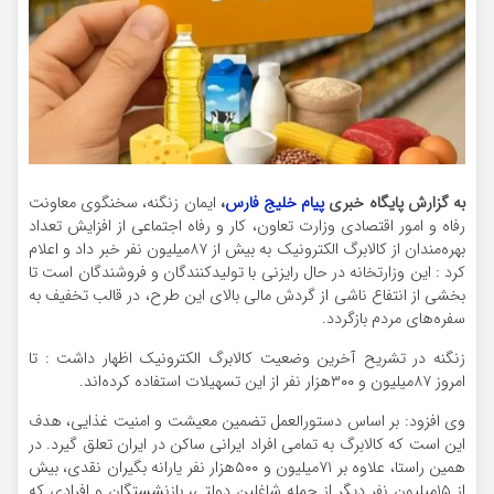
به گزارش پایگاه خبری
پیام خلیج فارس
،
ایمان زنگنه، سخنگوی معاونت
رفاه و امور اقتصادی وزارت تعاون، کار و رفاه اجتماعی از افزایش تعداد
بهره‌مندان از کالابرگ الکترونیک به بیش از ۸۷میلیون نفر خبر داد و اعلام
کرد : این وزارتخانه در حال رایزنی با تولیدکنندگان و فروشندگان است تا
بخشی از انتفاع ناشی از گردش مالی بالای این طرح، در قالب تخفیف به
سفره‌های مردم بازگردد.
زنگنه در تشریح آخرین وضعیت کالابرگ الکترونیک اظهار داشت : تا
امروز ۸۷میلیون و ۳۰۰هزار نفر از این تسهیلات استفاده کرده‌اند.
وی افزود: بر اساس دستورالعمل تضمین معیشت و امنیت غذایی، هدف
این است که کالابرگ به تمامی افراد ایرانی ساکن در ایران تعلق گیرد. در
همین راستا، علاوه بر ۷۱میلیون و ۵۰۰هزار نفر یارانه بگیران نقدی، بیش
از ۱۵میلیون نفر دیگر از جمله شاغلین دولتی، بازنشستگان و افرادی که