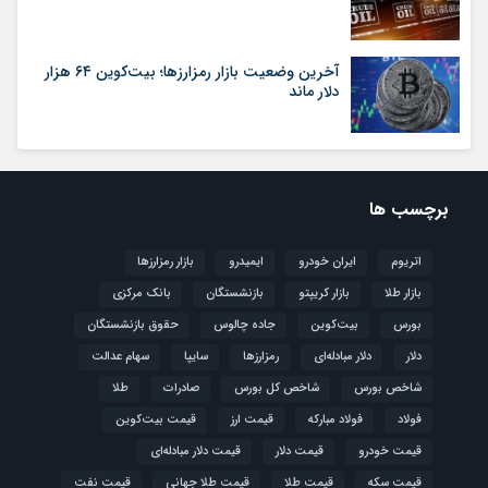
آخرین وضعیت بازار رمزارزها؛ بیت‌کوین ۶۴ هزار
دلار ماند
برچسب ها
اتریوم
ایران خودرو
ایمیدرو
بازار رمزارزها
بازار طلا
بازار کریپتو
بازنشستگان
بانک مرکزی
بورس
بیت‌کوین
جاده چالوس
حقوق بازنشستگان
دلار
دلار مبادله‌ای
رمزارزها
سایپا
سهام عدالت
شاخص بورس
شاخص کل بورس
صادرات
طلا
فولاد
فولاد مبارکه
قیمت ارز
قیمت بیت‌کوین
قیمت خودرو
قیمت دلار
قیمت دلار مبادله‌ای
قیمت سکه
قیمت طلا
قیمت طلا جهانی
قیمت نفت