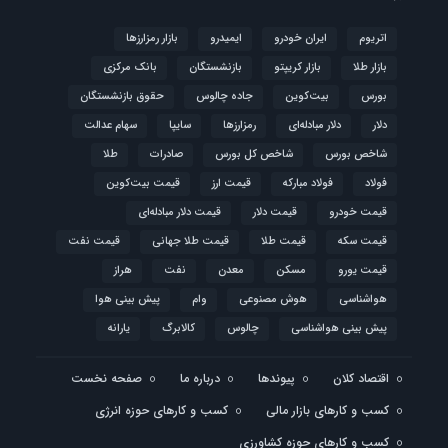
اتریوم
ایران خودرو
ایمیدرو
بازار رمزارزها
بازار طلا
بازار کریپتو
بازنشستگان
بانک مرکزی
بورس
بیت‌کوین
جاده چالوس
حقوق بازنشستگان
دلار
دلار مبادله‌ای
رمزارزها
سایپا
سهام عدالت
شاخص بورس
شاخص کل بورس
صادرات
طلا
فولاد
فولاد مبارکه
قیمت ارز
قیمت بیت‌کوین
قیمت خودرو
قیمت دلار
قیمت دلار مبادله‌ای
قیمت سکه
قیمت طلا
قیمت طلا جهانی
قیمت نفت
قیمت یورو
مسکن
معدن
نفت
هراز
هواشناسی
هوش مصنوعی
وام
پیش بینی هوا
پیش بینی هواشناسی
چالوس
کالابرگ
یارانه
اقتصاد کلان
پیوندها
درباره ما
صفحه نخست
کسب و کارهای بازار مالی
کسب و کارهای حوزه انرژی
کسب و کارهای حوزه کشاورزی