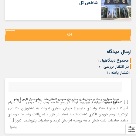
شاخص کل
ارسال دیدگاه
مجموع دیدگاهها : ۱
در انتظار بررسی : ۰
انتشار یافته : ۱
تولید سواری، وانت و خودروهای حمل‌ونقل عمومی کاهشی شد - پیام خلیج فارس | پیام
[…] کاهش ظرفیت جابه جایی مسافر به اتوبوس‌ها هم رسید/ ۳۰ درص… افت سهام
خلیج فارس
- تاریخ : ۶ - شهریور - ۱۴۰۰
آمریکا / سقوط ۳۸۰ واحدی داوجونز فروش اجباری ادوات به کشاورزان متقاضی
تراکتور/ برهم خوردن الگوی کشت نتیجه فساد در بازار ماشین‌آلات رشد ۲۰ درصدی
درآمد صادرات نفت شش ماهه روسیه افزایش تولید و صادرات پتروشیمی تبریز […]
پاسخ