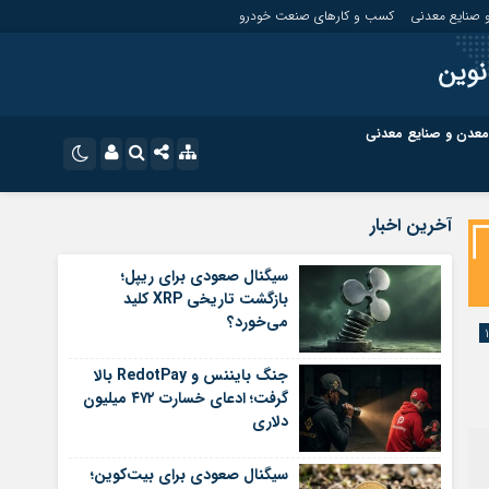
 صنایع معدنی
کسب و کارهای صنعت خودرو
نوین
معدن و صنایع معدنی
ت
کسب و کارهای بازار مالی
نام کاربری یا نشانی ایمیل
اینستاگرام
آخرین اخبار
تلگرام
ای صنعت خودرو
کسب و کارهای گردشگری و هنر
سیگنال صعودی برای ریپل؛
بازگشت تاریخی XRP کلید
رمز عبور
سروش
می‌خورد؟
ای گردشگری و هنر
معدن و ورزش
ایتا
جنگ بایننس و RedotPay بالا
مرا به خاطر بسپار
آپارات
گرفت؛ ادعای خسارت ۴۷۲ میلیون
دلاری
اپلیکیشن
سیگنال صعودی برای بیت‌کوین؛