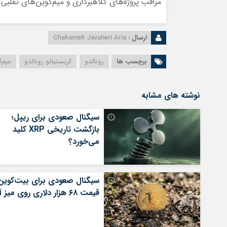
مراقب پروژه‌های کلاهبرداری و میم‌کوین‌های تقلبی 
ارسال :
Chakameh Javaheri Aria
برچسب ها
رونالدو
کریستیانو رونالدو
میم‌ک
نوشته های مشابه
سیگنال صعودی برای ریپل؛
بازگشت تاریخی XRP کلید
می‌خورد؟
سیگنال صعودی برای بیت‌کوین
قیمت ۶۸ هزار دلاری روی میز آمد