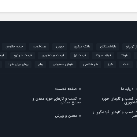
ار کریپتو
بازنشستگان
بانک مرکزی
بورس
بیت‌کوین
جاده چالوس
فولاد
فولاد مبارکه
قیمت ارز
قیمت بیت‌کوین
قیمت خودرو
قیم
نفت
هراز
هواشناسی
هوش مصنوعی
وام
پیش بینی هوا
درباره ما
صفحه نخست
کسب و کارهای حوزه
کسب و کارهای حوزه معدن و
شاورزی
صنایع معدنی
کسب و کارهای گردشگری و
نر
معدن و ورزش