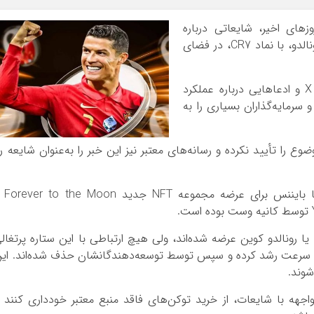
زهای اخیر، شایعاتی درباره
احتمال راه‌اندازی یک میم‌کوین توسط کریستیانو رونالدو، با نماد CR7، در فضای
این خبر، با انتشار پست‌هایی در شبکه اجتماعی X و ادعاهایی درباره عملکرد
سرمایه‌گذاران بسیاری را به
وع را تأیید نکرده‌ و رسانه‌های معتبر نیز این خبر را به‌عنوان شایعه ر
احتمالاً این جو روانی ناشی از همکاری رونالدو
شایان ذکر است در بازار تعدادی توکن با نام CR7 یا رونالدو کوین عرضه شده‌اند، ولی هیچ ارتباطی با این ستاره پرتغا
ی به سرعت رشد کرده و سپس توسط توسعه‌دهندگانشان حذف شده‌اند. ای
شوند.
واجهه با شایعات، از خرید توکن‌های فاقد منبع معتبر خودداری کنند 