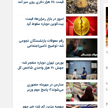
قیمت ۶۸ هزار دلاری روی میز آمد
امروز در بازار رمزارزها؛ قیمت
بیت‌کوین دوباره سقوط کرد
رقم معوقات بازنشستگان نجومی
شد؛ توضیح تامین‌اجتماعی
د
بورس تهران دوباره منفجر شد؛
 با بایننس برای عرضه مجموعه NFT جدید Forever to the Moon و
جهش ۷۰ هزار واحدی شاخص کل
لی
مدارس در مهرماه حضوری
ن
می‌شوند؟؛ پاسخ مهم وزیر
و
سهمیه بنزین کم شد؛ خبر مهم