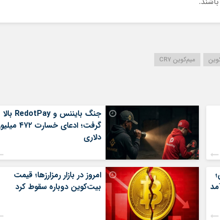
باشند.
وین‌
میم‌کوین CR7
جنگ بایننس و RedotPay بالا
گرفت؛ ادعای خسارت ۴۷۲ 
دلاری
؛
امروز در بازار رمزارزها؛ قیمت
بیت‌کوین دوباره سقوط کرد