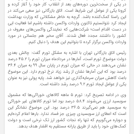
در یکی از سخت‌ترین دوره‌های بعد از انقلاب کار خود را آغاز کرده و
کرونا یکی از عوامل این شرایط است. اتاق بازرگانی نیز سعی می‌کند در
این راستا کمک‌کننده باشد. گرچه به خاطر مشکلاتی که وزارت بهداشت
ایجاد کرد نتوانستیم تاکنون واردات واکسن داشته باشیم اما فعالیت ‌ایی
در دست اقدام است؛ شرکت‌هایی که نمایندگی واکسن‌های معروف در
کشور را داشتند مجدد فعال شدند. آقای مخبر هم جلساتی در مورد
واردات واکسن برگزار کرده تا بتوانیم این هدف را دنبال کنیم.
رئیس اتاق بازرگانی تهران با اشاره به مشکل تورم گفت: چالش بعدی
دولت موضوع تورم است، آمارها در مردادماه میزان تورم را ۴۵.۲ درصد
نشان می‌دهند در حالی که میزان تورم در پایان سال ۹۹ به میزان ۳۶.۴
درصد بود که این آمارها نشان از رشد زیاد نرخ تورم دارد. این موضوع
باعث کاهش میزان سرمایه‌گذاری نیز خواهد شد. پایه پولی نیز به عنوان
یکی از عوامل ایجاد تورم ۹.۲ درصد رشد داشته است.
وی در ادامه تصریح کرد: تورم ۵ ماهه کالاهای خوراکی‌ها که مشمول
سوبسید ارزی می‌شوند ۵۸.۴ درصد بود اما تورم کالاهای غیر خوراکی
به سوبسید هم نمی‌گیرند ۳۶.۵ درصد بود. این موضوع نشانگر این
است که اعطای ارز سوبسیدی چیزی جز فساد ندارد. بارها اعلام کرده‌ایم
و دوباره می‌گوییم که تنها راه نجات کشور ارز تک نرخی است و دولت
کمک‌های خود را باید از طریق یارانه مستقیم به اقشار هدف بدهد.