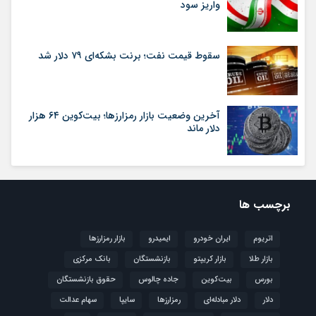
واریز سود
سقوط قیمت نفت؛ برنت بشکه‌ای ۷۹ دلار شد
آخرین وضعیت بازار رمزارزها؛ بیت‌کوین ۶۴ هزار
دلار ماند
برچسب ها
اتریوم
ایران خودرو
ایمیدرو
بازار رمزارزها
بازار طلا
بازار کریپتو
بازنشستگان
بانک مرکزی
بورس
بیت‌کوین
جاده چالوس
حقوق بازنشستگان
دلار
دلار مبادله‌ای
رمزارزها
سایپا
سهام عدالت