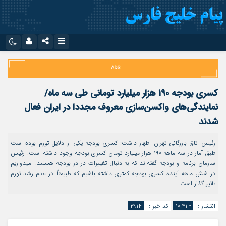
نام کاربری یا نشانی ایمیل
اینستاگرام
تلگرام
سروش
ایتا
کسری بودجه ۱۹۰ هزار میلیارد تومانی طی سه ماه/
رمز عبور
آپارات
اپلیکیشن
نمایندگی‌های واکسن‌سازی معروف مجددا در ایران فعال
شدند
مرا به خاطر بسپار
رئیس اتاق بازرگانی تهران اظهار داشت: کسری بودجه یکی از دلایل تورم بوده است
طبق آمار در سه ماهه ۱۹۰ هزار میلیارد تومان کسری بودجه وجود داشته است. رئیس
سازمان برنامه و بودجه گفته‌اند که به دنبال تغییرات در در بودجه هستند. امیدواریم
در شش ماهه آینده کسری بودجه کمتری داشته باشیم که طبیعتاً در عدم رشد تورم
تاثیر گذار است.
انتشار :
- ۱۰:۴۱
کد خبر :
۲۹۱۴