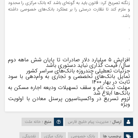
زنگنه تصریح کرد: قانون باید به گونه‌ای باشد که بانک مرکزی را محدود
و ملزم کند تا نظارت درستی را بر عملکرد بانک‌های خصوصی داشته
باشد.
.
.
.
افزایش ۵ میلیارد دلار صادرات تا پایان شش ماهه دوم
سال/ قیمت گذاری نباید دستوری باشد
جزئیات تعطیلی چندروزه بانک‌های سراسر کشور
تمایل بانک‌های تخصصی و تجاری به وام‌دهی با سود
ثابت در بهار ۱۴۰۰
مهلت ثبت نام و سقف تسهیلات ودیعه اجاره مسکن به
بانک‌ها ابلاغ شد
لزوم تسریع در واکسیناسیون پرسنل معادن با اولویت
ویژه
ارسال :
مدیریت پیام خلیج فارس
منبع :
خانه ملت
برچسب ها
بانک خصوصی
بانک مرکزی
نقدینگی