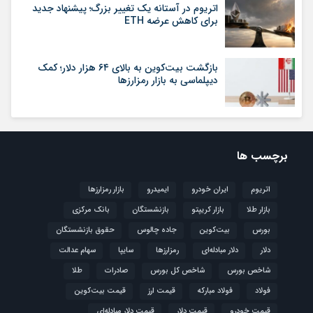
اتریوم در آستانه یک تغییر بزرگ؛ پیشنهاد جدید
برای کاهش عرضه ETH
بازگشت بیت‌کوین به بالای ۶۴ هزار دلار؛ کمک
دیپلماسی به بازار رمزارزها
برچسب ها
اتریوم
ایران خودرو
ایمیدرو
بازار رمزارزها
بازار طلا
بازار کریپتو
بازنشستگان
بانک مرکزی
بورس
بیت‌کوین
جاده چالوس
حقوق بازنشستگان
دلار
دلار مبادله‌ای
رمزارزها
سایپا
سهام عدالت
شاخص بورس
شاخص کل بورس
صادرات
طلا
فولاد
فولاد مبارکه
قیمت ارز
قیمت بیت‌کوین
قیمت خودرو
قیمت دلار
قیمت دلار مبادله‌ای