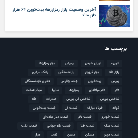
آخرین وضعیت بازار رمزارزها؛ بیت‌کوین ۶۴ هزار
دلار ماند
برچسب ها
اتریوم
ایران خودرو
ایمیدرو
بازار رمزارزها
بازار طلا
بازار کریپتو
بازنشستگان
بانک مرکزی
بورس
بیت‌کوین
جاده چالوس
حقوق بازنشستگان
دلار
دلار مبادله‌ای
رمزارزها
سایپا
سهام عدالت
شاخص بورس
شاخص کل بورس
صادرات
طلا
فولاد
فولاد مبارکه
قیمت ارز
قیمت بیت‌کوین
قیمت خودرو
قیمت دلار
قیمت دلار مبادله‌ای
قیمت سکه
قیمت طلا
قیمت طلا جهانی
قیمت نفت
قیمت یورو
مسکن
معدن
نفت
هراز