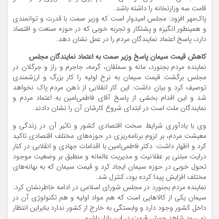
قامت سه وزارتخانه را داشته باشد.
پاک‌مهر‌ افزود: مجلس امیدوار است که وزیر صمت با قدرت و توانمندی‌
و همینطور انگیزه و پشتکار و تجربه خوبی که در حوزه صنعت و اقتصاد
دارد، پاسخ اعتماد نمایندگان مردم را در عمل نشان دهد.
کاهش قیمت سیمان پاسخ وزیر صمت به اعتماد نمایندگان مجلس
نماینده مردم بجنورد، مانه و سملقان، گرمه، جاجرم و راز و جرگلان در
مجلس برگشت قیمت سیمان به نرخ اولیه را کار بزرگ و ارزشمندی
توصیف کرد و بیان داشت: این کار انقلابی از ذهن مردم پاک نخواهد
شد و این اقدام بخشی از پاسخ آقای فاطمی‌امین به اعتماد مردم و
نمایندگان ملت است در ابتدای شروع کارشان آن را نشان دادند.
وی با یادآوری شرایط سخت اقتصادی کشور و تاثیر آن در زندگی و
معیشت مردم، بر لزوم برنامه‌ریزی در حوزه‌های مختلف اقتصادی تاکید
کرد و اظهار داشت: دکتر فاطمی‌امین با اقدامات جهادی و انقلابی در کنار
درایت مبتنی بر عقلانیت و مدیریت عالمانه و منطبق بر وضعیت موجود
تحول خوبی در حوزه سیمان ایجاد کرد و قیمت‌ سیمان که به بهانه‌های
مختلف افزایش پیدا کرده بود، کنترل شد.
نماینده مردم بجنورد در مجلس شورای اسلامی در ادامه خاطرنشان کرد:
سیمان یکی از کالاهایی است که هم مواد اولیه و هم تکنولوژی آن در
داخل کشور وجود دارد و وابستگی به خارج از کشور ندارد بنابراین انتظار
نمی‌رود شاهد جهش قیمت در این بازار باشیم.