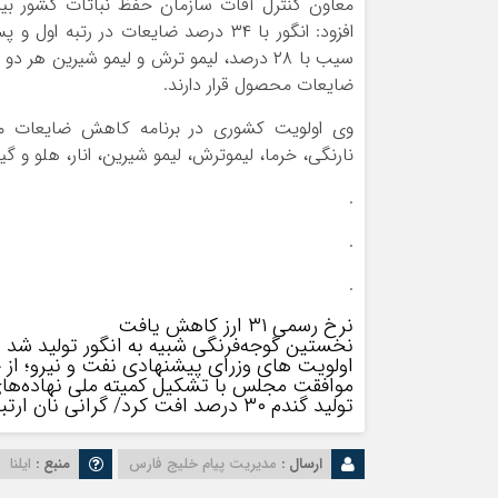
معاون کنترل آفات سازمان حفظ نباتات کشور بی
ضایعات محصول قرار دارند.
وی اولویت کشوری در برنامه کاهش ضایعات مح
نارنگی، خرما، لیموترش، لیمو شیرین، انار، هلو و گ
.
.
.
نرخ رسمی ۳۱ ارز کاهش یافت
نخستین گوجه‌فرنگی شبیه به انگور تولید شد
اولویت های وزرای پیشنهادی نفت و نیرو؛ از 
موافقت مجلس با تشکیل کمیته ملی نهاده‌های
تولید گندم ۳۰ درصد افت کرد/ گرانی نان ارتباطی به نرخ گندم ندارد
ارسال :
مدیریت پیام خلیج فارس
منبع :
ایلنا