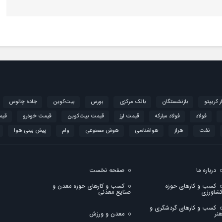
ار کریپتو
بازنشستگان
بانک مرکزی
بورس
بیت‌کوین
جاده چالوس
فولاد
فولاد مبارکه
قیمت ارز
قیمت بیت‌کوین
قیمت خودرو
قیم
نفت
هراز
هواشناسی
هوش مصنوعی
وام
پیش بینی هوا
درباره ما
صفحه نخست
کسب و کارهای حوزه
کسب و کارهای حوزه معدن و
شاورزی
صنایع معدنی
کسب و کارهای گردشگری و
نر
معدن و ورزش