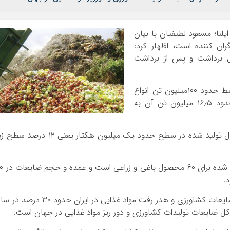
ایلنا؛ مسعود لطیفیان با بیان
ران کننده است، اظهار کرد:
 برداشت و پس از برداشت
وی ادامه داد: در حال حاضر سالانه و به طور متوسط حدود ۱۰۰میلیون تن انواع
محصولات کشاورزی در ایران تولید می‌شود که حدود ۱۶٫۵ میلیون تن آن به
به گفته لطیفیان؛ این مقدار ضایعات معادل محصول تولید شده در سطح حدود یک میلیون هکتار یعنی ۱۲ درصد
وی تصریح کرد: حدود ۹۰ درصد کل ضایعات برآورد ش
لطیفیان تاکید کرد: بنابر برآوردهای به عمل آمده ضایعات کشاورزی و هدر رفت مواد غذایی در ایران حدود ۳۰ د