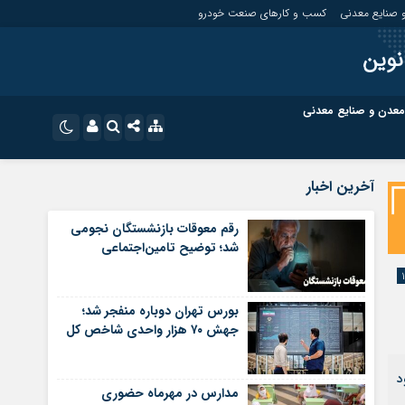
 صنایع معدنی
کسب و کارهای صنعت خودرو
نوین
معدن و صنایع معدنی
ت
کسب و کارهای بازار مالی
نام کاربری یا نشانی ایمیل
اینستاگرام
آخرین اخبار
تلگرام
ای صنعت خودرو
کسب و کارهای گردشگری و هنر
رقم معوقات بازنشستگان نجومی
شد؛ توضیح تامین‌اجتماعی
رمز عبور
سروش
ای گردشگری و هنر
معدن و ورزش
ایتا
بورس تهران دوباره منفجر شد؛
مرا به خاطر بسپار
آپارات
جهش ۷۰ هزار واحدی شاخص کل
اپلیکیشن
د
مدارس در مهرماه حضوری