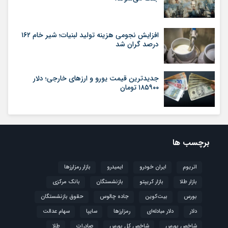
افزایش نجومی هزینه تولید لبنیات؛ شیر خام ۱۶۲
درصد گران شد
جدیدترین قیمت یورو و ارزهای خارجی؛ دلار
۱۸۵۹۰۰ تومان
برچسب ها
اتریوم
ایران خودرو
ایمیدرو
بازار رمزارزها
بازار طلا
بازار کریپتو
بازنشستگان
بانک مرکزی
بورس
بیت‌کوین
جاده چالوس
حقوق بازنشستگان
دلار
دلار مبادله‌ای
رمزارزها
سایپا
سهام عدالت
شاخص بورس
شاخص کل بورس
صادرات
طلا