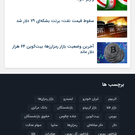
سقوط قیمت نفت؛ برنت بشکه‌ای ۷۹ دلار شد
آخرین وضعیت بازار رمزارزها؛ بیت‌کوین ۶۴ هزار
دلار ماند
برچسب ها
اتریوم
ایران خودرو
ایمیدرو
بازار رمزارزها
بازار طلا
بازار کریپتو
بازنشستگان
بانک مرکزی
بورس
بیت‌کوین
جاده چالوس
حقوق بازنشستگان
دلار
دلار مبادله‌ای
رمزارزها
سایپا
سهام عدالت
شاخص بورس
شاخص کل بورس
صادرات
طلا