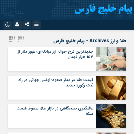
نام کاربری یا نشانی ایمیل
اینستاگرام
تلگرام
طلا و ارز Archives - پیام خلیج فارس
سروش
ایتا
جدیدترین نرخ حواله ارز مبادله‌ای؛ عبور دلار از
۱۵۳ هزار تومان
رمز عبور
آپارات
اپلیکیشن
قیمت طلا در مدار صعود؛ اونس جهانی در راه
مرا به خاطر بسپار
ثبت رکورد جدید
غافلگیری صبحگاهی در بازار طلا؛ سقوط قیمت
سکه