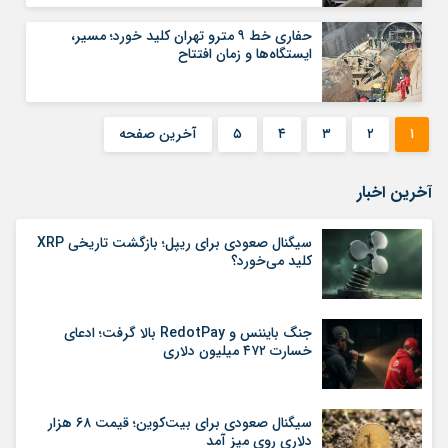
حفاری خط ۹ مترو تهران کلید خورد؛ مسیر،
ایستگاه‌ها و زمان افتتاح
۱
۲
۳
۴
۵
آخرین صفحه
آخرین اخبار
سیگنال صعودی برای ریپل؛ بازگشت تاریخی XRP
کلید می‌خورد؟
جنگ بایننس و RedotPay بالا گرفت؛ ادعای
خسارت ۴۷۲ میلیون دلاری
سیگنال صعودی برای بیت‌کوین؛ قیمت ۶۸ هزار
دلاری روی میز آمد