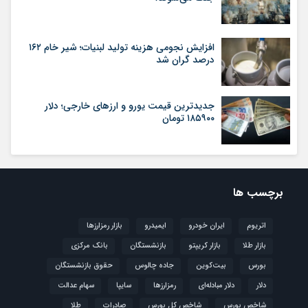
افزایش نجومی هزینه تولید لبنیات؛ شیر خام ۱۶۲
درصد گران شد
جدیدترین قیمت یورو و ارزهای خارجی؛ دلار
۱۸۵۹۰۰ تومان
برچسب ها
اتریوم
ایران خودرو
ایمیدرو
بازار رمزارزها
بازار طلا
بازار کریپتو
بازنشستگان
بانک مرکزی
بورس
بیت‌کوین
جاده چالوس
حقوق بازنشستگان
دلار
دلار مبادله‌ای
رمزارزها
سایپا
سهام عدالت
شاخص بورس
شاخص کل بورس
صادرات
طلا