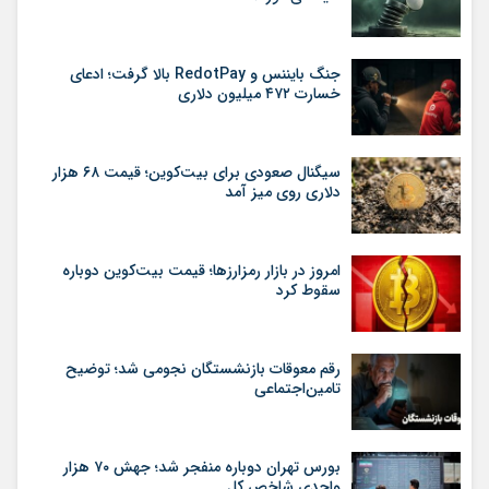
جنگ بایننس و RedotPay بالا گرفت؛ ادعای
خسارت ۴۷۲ میلیون دلاری
سیگنال صعودی برای بیت‌کوین؛ قیمت ۶۸ هزار
دلاری روی میز آمد
امروز در بازار رمزارزها؛ قیمت بیت‌کوین دوباره
سقوط کرد
رقم معوقات بازنشستگان نجومی شد؛ توضیح
تامین‌اجتماعی
بورس تهران دوباره منفجر شد؛ جهش ۷۰ هزار
واحدی شاخص کل