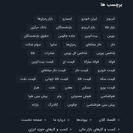
برچسب ها
اتریوم
ایران خودرو
ایمیدرو
بازار رمزارزها
بازار طلا
بازار کریپتو
بازنشستگان
بانک مرکزی
بورس
بیت‌کوین
جاده چالوس
حقوق بازنشستگان
دلار
دلار مبادله‌ای
رمزارزها
سایپا
سهام عدالت
شاخص بورس
شاخص کل بورس
صادرات
طلا
فولاد
فولاد مبارکه
قیمت ارز
قیمت بیت‌کوین
قیمت خودرو
قیمت دلار
قیمت دلار مبادله‌ای
قیمت سکه
قیمت طلا
قیمت طلا جهانی
قیمت نفت
قیمت یورو
مسکن
معدن
نفت
هراز
هواشناسی
هوش مصنوعی
وام
پیش بینی هوا
پیش بینی هواشناسی
چالوس
کالابرگ
یارانه
اقتصاد کلان
پیوندها
درباره ما
صفحه نخست
کسب و کارهای بازار مالی
کسب و کارهای حوزه انرژی