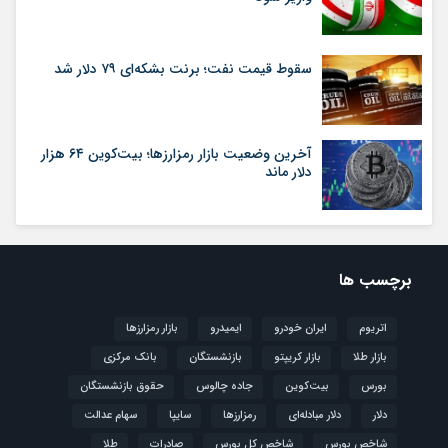
سقوط قیمت نفت؛ برنت بشکه‌ای ۷۹ دلار شد
آخرین وضعیت بازار رمزارزها؛ بیت‌کوین ۶۴ هزار
دلار ماند
برچسب ها
اتریوم
ایران خودرو
ایمیدرو
بازار رمزارزها
بازار طلا
بازار کریپتو
بازنشستگان
بانک مرکزی
بورس
بیت‌کوین
جاده چالوس
حقوق بازنشستگان
دلار
دلار مبادله‌ای
رمزارزها
سایپا
سهام عدالت
شاخص بورس
شاخص کل بورس
صادرات
طلا