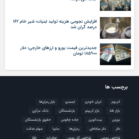
افزایش نجومی هزینه تولید لبنیات؛ شیر خام ۱۶۲
درصد گران شد
جدیدترین قیمت یورو و ارزهای خارجی؛ دلار
۱۸۵۹۰۰ تومان
برچسب ها
اتریوم
ایران خودرو
ایمیدرو
بازار رمزارزها
بازار طلا
بازار کریپتو
بازنشستگان
بانک مرکزی
بورس
بیت‌کوین
جاده چالوس
حقوق بازنشستگان
دلار
دلار مبادله‌ای
رمزارزها
سایپا
سهام عدالت
شاخص بورس
شاخص کل بورس
صادرات
طلا