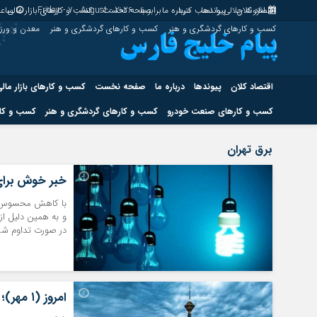
اقتصاد کلان
پیوندها
افزونه جلالی را نصب کنید.
درباره ما
برابر با : Friday - 7 - August - 2026
صفحه نخست
کسب و کارهای بازار مالی
ساعت
کسب و کارهای گردشگری و هنر
کسب و کارهای گردشگری و هنر
معدن و ور
اقتصاد کلان
پیوندها
درباره ما
صفحه نخست
کسب و کارهای بازار مال
کسب و کارهای صنعت خودرو
کسب و کارهای گردشگری و هنر
کسب و کار
اقتصاد کلان
پیوندها
برق تهران
کسب و کارهای حوزه انرژی
کسب و کارهای حوز
خبر خوش برای 
با کاهش محسوس دما
و به همین دلیل از
در صورت تداوم شرا
هوش مصنوعی
امروز (۱ مهر)؛ برق تهرانی‌ها چه ساعاتی قطع می‌شود؟+لینک