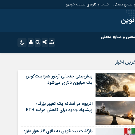
 صنایع معدنی
کسب و کارهای صنعت خودرو
نوین
معدن و صنایع معدنی
ت
کسب و کارهای بازار مالی
نام کاربری یا نشانی ایمیل
اینستاگرام
رین اخبار
تلگرام
ای صنعت خودرو
کسب و کارهای گردشگری و هنر
پیش‌بینی جنجالی آرتور هیز؛ بیت‌کوین
یک میلیون دلاری می‌شود
رمز عبور
سروش
ای گردشگری و هنر
معدن و ورزش
ایتا
اتریوم در آستانه یک تغییر بزرگ؛
مرا به خاطر بسپار
آپارات
پیشنهاد جدید برای کاهش عرضه ETH
اپلیکیشن
بازگشت بیت‌کوین به بالای ۶۴ هزار دلار؛