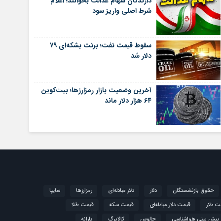
دارندگان سهام عدالت بخوانند؛ اعلام
شرط اصلی واریز سود
سقوط قیمت نفت؛ برنت بشکه‌ای ۷۹
دلار شد
آخرین وضعیت بازار رمزارزها؛ بیت‌کوین
۶۴ هزار دلار ماند
حقوق بازنشستگان
دلار
دلار مبادله‌ای
رمزارزها
سایپا
ت دلار
قیمت دلار مبادله‌ای
قیمت سکه
قیمت طلا
پیش بینی هواشناسی
چالوس
کالابرگ
یارانه