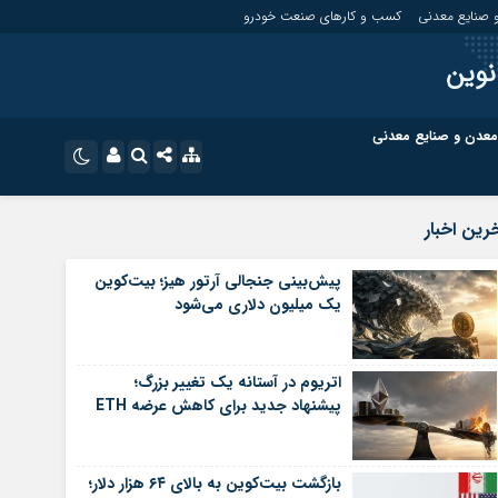
 صنایع معدنی
کسب و کارهای صنعت خودرو
نوین
معدن و صنایع معدنی
ت
کسب و کارهای بازار مالی
نام کاربری یا نشانی ایمیل
اینستاگرام
رین اخبار
تلگرام
ای صنعت خودرو
کسب و کارهای گردشگری و هنر
پیش‌بینی جنجالی آرتور هیز؛ بیت‌کوین
یک میلیون دلاری می‌شود
رمز عبور
سروش
ای گردشگری و هنر
معدن و ورزش
ایتا
اتریوم در آستانه یک تغییر بزرگ؛
مرا به خاطر بسپار
آپارات
پیشنهاد جدید برای کاهش عرضه ETH
اپلیکیشن
بازگشت بیت‌کوین به بالای ۶۴ هزار دلار؛