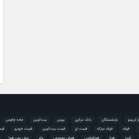
ار کریپتو
بازنشستگان
بانک مرکزی
بورس
بیت‌کوین
جاده چالوس
فولاد
فولاد مبارکه
قیمت ارز
قیمت بیت‌کوین
قیمت خودرو
قیم
نفت
هراز
هواشناسی
هوش مصنوعی
وام
پیش بینی هوا