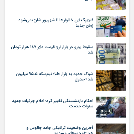
کالابرگ این خانوارها تا شهریور شارژ نمی‌شود؛
زمان جدید
سقوط یورو در بازار ارز؛ قیمت دلار ۱۸۷ هزار تومان
شد
شوک جدید به بازار طلا؛ نیم‌سکه ۹۵.۵ میلیون
شد+جدول
احکام بازنشستگی تغییر کرد؛ اعلام جزئیات جدید
سنوات خدمت
آخرین وضعیت ترافیکی جاده چالوس و
هراز+محورهای مسدود