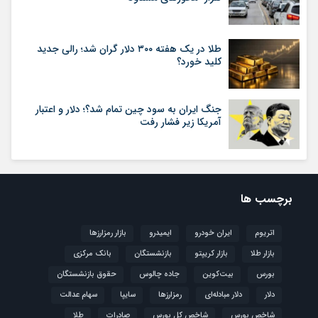
طلا در یک هفته ۳۰۰ دلار گران شد؛ رالی جدید
کلید خورد؟
جنگ ایران به سود چین تمام شد؟؛ دلار و اعتبار
آمریکا زیر فشار رفت
برچسب ها
اتریوم
ایران خودرو
ایمیدرو
بازار رمزارزها
بازار طلا
بازار کریپتو
بازنشستگان
بانک مرکزی
بورس
بیت‌کوین
جاده چالوس
حقوق بازنشستگان
دلار
دلار مبادله‌ای
رمزارزها
سایپا
سهام عدالت
شاخص بورس
شاخص کل بورس
صادرات
طلا