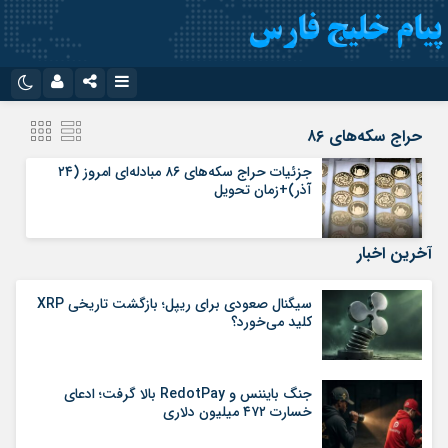
نام کاربری یا نشانی ایمیل
اینستاگرام
تلگرام
حراج سکه‌های ۸۶
سروش
ایتا
جزئیات حراج سکه‌های ۸۶ مبادله‌ای امروز (۲۴
آذر)+زمان تحویل
رمز عبور
آپارات
اپلیکیشن
آخرین اخبار
مرا به خاطر بسپار
سیگنال صعودی برای ریپل؛ بازگشت تاریخی XRP
کلید می‌خورد؟
جنگ بایننس و RedotPay بالا گرفت؛ ادعای
خسارت ۴۷۲ میلیون دلاری