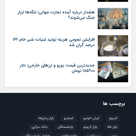
هشدار درباره آینده تجارت جهانی؛ تنگه‌ها ابزار
جنگ می‌شوند؟
افزایش نجومی هزینه تولید لبنیات؛ شیر خام ۱۶۲
درصد گران شد
جدیدترین قیمت یورو و ارزهای خارجی؛ دلار
۱۸۵۹۰۰ تومان
برچسب ها
اتریوم
ایران خودرو
ایمیدرو
بازار رمزارزها
بازار طلا
بازار کریپتو
بازنشستگان
بانک مرکزی
بورس
بیت‌کوین
جاده چالوس
حقوق بازنشستگان