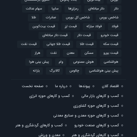
دلار
دلار مبادله‌ای
رمزارزها
سایپا
سهام عدالت
شاخص بورس
شاخص کل بورس
صادرات
طلا
فولاد
فولاد مبارکه
قیمت ارز
قیمت بیت‌کوین
قیمت خودرو
قیمت دلار
قیمت دلار مبادله‌ای
قیمت سکه
قیمت طلا
قیمت طلا جهانی
قیمت نفت
قیمت یورو
مسکن
معدن
نفت
هراز
هواشناسی
هوش مصنوعی
وام
پیش بینی هوا
پیش بینی هواشناسی
چالوس
کالابرگ
یارانه
اقتصاد کلان
پیوندها
درباره ما
صفحه نخست
کسب و کارهای بازار مالی
کسب و کارهای حوزه انرژی
کسب و کارهای حوزه کشاورزی
کسب و کارهای حوزه معدن و صنایع معدنی
کسب و کارهای صنعت خودرو
کسب و کارهای گردشگری و هنر
کسب و کارهای گردشگری و هنر
معدن و ورزش