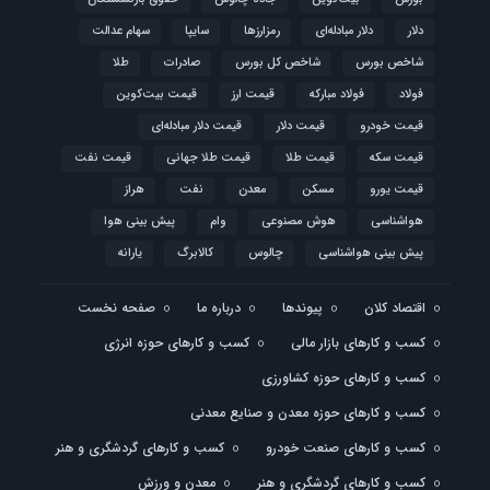
دلار
دلار مبادله‌ای
رمزارزها
سایپا
سهام عدالت
شاخص بورس
شاخص کل بورس
صادرات
طلا
فولاد
فولاد مبارکه
قیمت ارز
قیمت بیت‌کوین
قیمت خودرو
قیمت دلار
قیمت دلار مبادله‌ای
قیمت سکه
قیمت طلا
قیمت طلا جهانی
قیمت نفت
قیمت یورو
مسکن
معدن
نفت
هراز
هواشناسی
هوش مصنوعی
وام
پیش بینی هوا
پیش بینی هواشناسی
چالوس
کالابرگ
یارانه
اقتصاد کلان
پیوندها
درباره ما
صفحه نخست
کسب و کارهای بازار مالی
کسب و کارهای حوزه انرژی
کسب و کارهای حوزه کشاورزی
کسب و کارهای حوزه معدن و صنایع معدنی
کسب و کارهای صنعت خودرو
کسب و کارهای گردشگری و هنر
کسب و کارهای گردشگری و هنر
معدن و ورزش