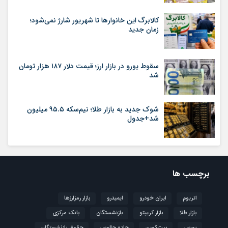
کالابرگ این خانوارها تا شهریور شارژ نمی‌شود؛
زمان جدید
سقوط یورو در بازار ارز؛ قیمت دلار ۱۸۷ هزار تومان
شد
شوک جدید به بازار طلا؛ نیم‌سکه ۹۵.۵ میلیون
شد+جدول
برچسب ها
اتریوم
ایران خودرو
ایمیدرو
بازار رمزارزها
بازار طلا
بازار کریپتو
بازنشستگان
بانک مرکزی
بورس
بیت‌کوین
جاده چالوس
حقوق بازنشستگان