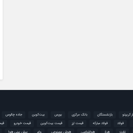
ار کریپتو
بازنشستگان
بانک مرکزی
بورس
بیت‌کوین
جاده چالوس
فولاد
فولاد مبارکه
قیمت ارز
قیمت بیت‌کوین
قیمت خودرو
قیم
نفت
هراز
هواشناسی
هوش مصنوعی
وام
پیش بینی هوا