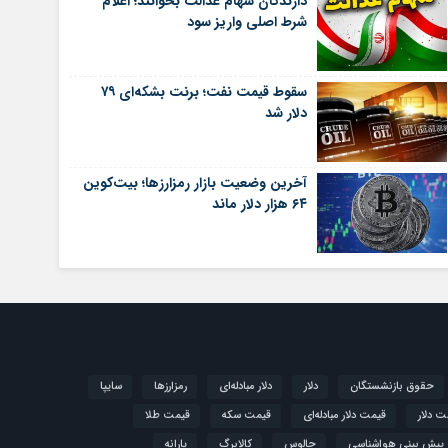
دارندگان سهام عدالت بخوانند؛ اعلام
شرط اصلی واریز سود
سقوط قیمت نفت؛ برنت بشکه‌ای ۷۹
دلار شد
آخرین وضعیت بازار رمزارزها؛ بیت‌کوین
۶۴ هزار دلار ماند
حقوق بازنشستگان
دلار
دلار مبادله‌ای
رمزارزها
سایپا
ت دلار
قیمت دلار مبادله‌ای
قیمت سکه
قیمت طلا
پیش بینی هواشناسی
چالوس
کالابرگ
یارانه