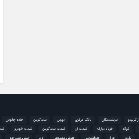
ار کریپتو
بازنشستگان
بانک مرکزی
بورس
بیت‌کوین
جاده چالوس
فولاد
فولاد مبارکه
قیمت ارز
قیمت بیت‌کوین
قیمت خودرو
قیم
نفت
هراز
هواشناسی
هوش مصنوعی
وام
پیش بینی هوا