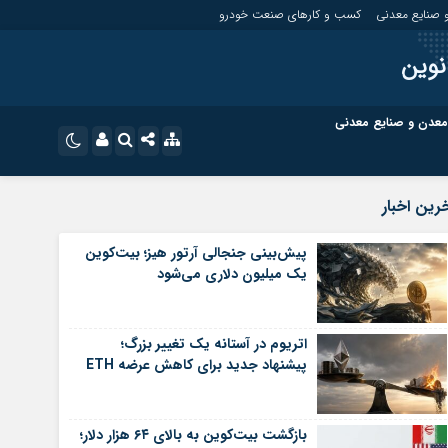
 صنایع معدنی
کسب و کارهای صنعت خودرو
نوین
معدن و صنایع معدنی
ت
کسب و کارهای بازار مالی
نام کاربری یا نشانی ایمیل
اینستاگرام
رین اخبار
تلگرام
ای صنعت خودرو
کسب و کارهای گردشگری و هنر
پیش‌بینی جنجالی آرتور هیز؛ بیت‌کوین
یک میلیون دلاری می‌شود
رمز عبور
سروش
ای گردشگری و هنر
معدن و ورزش
ایتا
اتریوم در آستانه یک تغییر بزرگ؛
مرا به خاطر بسپار
آپارات
پیشنهاد جدید برای کاهش عرضه ETH
اپلیکیشن
بازگشت بیت‌کوین به بالای ۶۴ هزار دلار؛