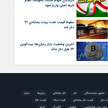
دارندگان سهام عدالت بخوانند؛ اعلام
شرط اصلی واریز سود
سقوط قیمت نفت؛ برنت بشکه‌ای ۷۹
دلار شد
آخرین وضعیت بازار رمزارزها؛ بیت‌کوین
۶۴ هزار دلار ماند
حقوق بازنشستگان
دلار
دلار مبادله‌ای
رمزارزها
سایپا
ت دلار
قیمت دلار مبادله‌ای
قیمت سکه
قیمت طلا
پیش بینی هواشناسی
چالوس
کالابرگ
یارانه