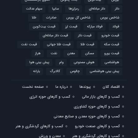
دلار
دلار مبادله‌ای
رمزارزها
سایپا
سهام عدالت
شاخص بورس
شاخص کل بورس
صادرات
طلا
فولاد
فولاد مبارکه
قیمت ارز
قیمت بیت‌کوین
قیمت خودرو
قیمت دلار
قیمت دلار مبادله‌ای
قیمت سکه
قیمت طلا
قیمت طلا جهانی
قیمت نفت
قیمت یورو
مسکن
معدن
نفت
هراز
هواشناسی
هوش مصنوعی
وام
پیش بینی هوا
پیش بینی هواشناسی
چالوس
کالابرگ
یارانه
اقتصاد کلان
پیوندها
درباره ما
صفحه نخست
کسب و کارهای بازار مالی
کسب و کارهای حوزه انرژی
کسب و کارهای حوزه کشاورزی
کسب و کارهای حوزه معدن و صنایع معدنی
کسب و کارهای صنعت خودرو
کسب و کارهای گردشگری و هنر
کسب و کارهای گردشگری و هنر
معدن و ورزش