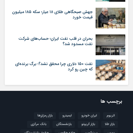
جهش صبحگاهی طلای ۱۸ عیار؛ سکه ۱۸۵ میلیون
قیمت خورد
بحران در قلب نفت ایران؛ حساب‌های شرکت
نفت مسدود شد؟
نفت ۱۵۰ دلاری چرا محقق نشد؟؛ برگ برنده‌ای
که چین رو کرد
برچسب ها
اتریوم
ایران خودرو
ایمیدرو
بازار رمزارزها
بازار طلا
بازار کریپتو
بازنشستگان
بانک مرکزی
بورس
بیت‌کوین
جاده چالوس
حقوق بازنشستگان