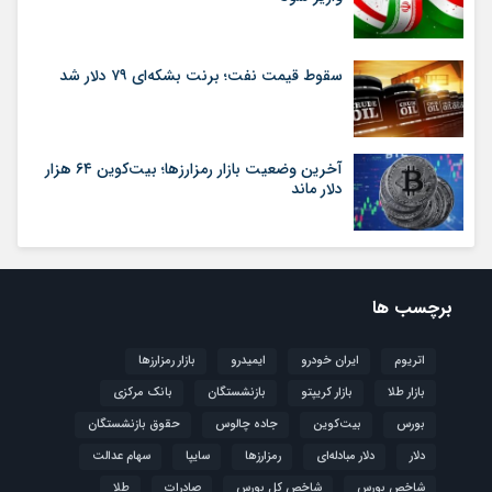
سقوط قیمت نفت؛ برنت بشکه‌ای ۷۹ دلار شد
آخرین وضعیت بازار رمزارزها؛ بیت‌کوین ۶۴ هزار
دلار ماند
برچسب ها
اتریوم
ایران خودرو
ایمیدرو
بازار رمزارزها
بازار طلا
بازار کریپتو
بازنشستگان
بانک مرکزی
بورس
بیت‌کوین
جاده چالوس
حقوق بازنشستگان
دلار
دلار مبادله‌ای
رمزارزها
سایپا
سهام عدالت
شاخص بورس
شاخص کل بورس
صادرات
طلا