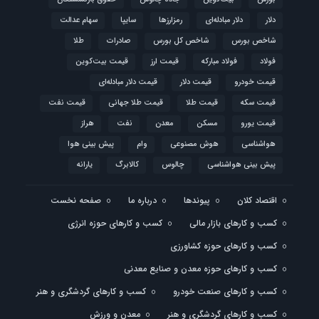
دلار
دلار مبادله‌ای
رمزارزها
سایپا
سهام عدالت
شاخص بورس
شاخص کل بورس
صادرات
طلا
فولاد
فولاد مبارکه
قیمت ارز
قیمت بیت‌کوین
قیمت خودرو
قیمت دلار
قیمت دلار مبادله‌ای
قیمت سکه
قیمت طلا
قیمت طلا جهانی
قیمت نفت
قیمت یورو
مسکن
معدن
نفت
هراز
هواشناسی
هوش مصنوعی
وام
پیش بینی هوا
پیش بینی هواشناسی
چالوس
کالابرگ
یارانه
اقتصاد کلان
پیوندها
درباره ما
صفحه نخست
کسب و کارهای بازار مالی
کسب و کارهای حوزه انرژی
کسب و کارهای حوزه کشاورزی
کسب و کارهای حوزه معدن و صنایع معدنی
کسب و کارهای صنعت خودرو
کسب و کارهای گردشگری و هنر
کسب و کارهای گردشگری و هنر
معدن و ورزش