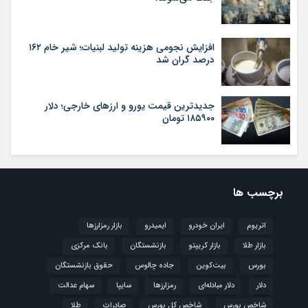
افزایش نجومی هزینه تولید لبنیات؛ شیر خام ۱۶۲
درصد گران شد
جدیدترین قیمت یورو و ارزهای خارجی؛ دلار
۱۸۵۹۰۰ تومان
برچسب ها
اتریوم
ایران خودرو
ایمیدرو
بازار رمزارزها
بازار طلا
بازار کریپتو
بازنشستگان
بانک مرکزی
بورس
بیت‌کوین
جاده چالوس
حقوق بازنشستگان
دلار
دلار مبادله‌ای
رمزارزها
سایپا
سهام عدالت
شاخص بورس
شاخص کل بورس
صادرات
طلا