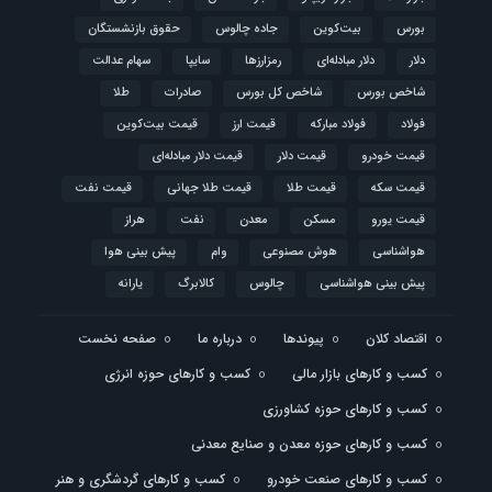
بورس
بیت‌کوین
جاده چالوس
حقوق بازنشستگان
دلار
دلار مبادله‌ای
رمزارزها
سایپا
سهام عدالت
شاخص بورس
شاخص کل بورس
صادرات
طلا
فولاد
فولاد مبارکه
قیمت ارز
قیمت بیت‌کوین
قیمت خودرو
قیمت دلار
قیمت دلار مبادله‌ای
قیمت سکه
قیمت طلا
قیمت طلا جهانی
قیمت نفت
قیمت یورو
مسکن
معدن
نفت
هراز
هواشناسی
هوش مصنوعی
وام
پیش بینی هوا
پیش بینی هواشناسی
چالوس
کالابرگ
یارانه
اقتصاد کلان
پیوندها
درباره ما
صفحه نخست
کسب و کارهای بازار مالی
کسب و کارهای حوزه انرژی
کسب و کارهای حوزه کشاورزی
کسب و کارهای حوزه معدن و صنایع معدنی
کسب و کارهای صنعت خودرو
کسب و کارهای گردشگری و هنر