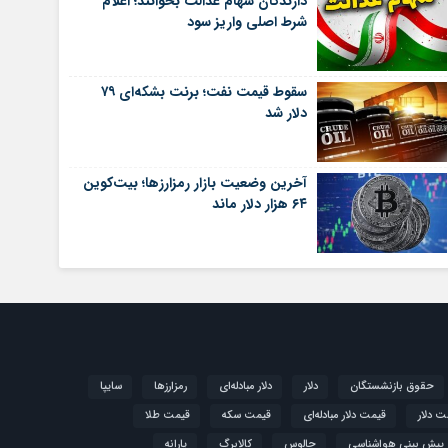
دارندگان سهام عدالت بخوانند؛ اعلام
شرط اصلی واریز سود
سقوط قیمت نفت؛ برنت بشکه‌ای ۷۹
دلار شد
آخرین وضعیت بازار رمزارزها؛ بیت‌کوین
۶۴ هزار دلار ماند
حقوق بازنشستگان
دلار
دلار مبادله‌ای
رمزارزها
سایپا
ت دلار
قیمت دلار مبادله‌ای
قیمت سکه
قیمت طلا
پیش بینی هواشناسی
چالوس
کالابرگ
یارانه