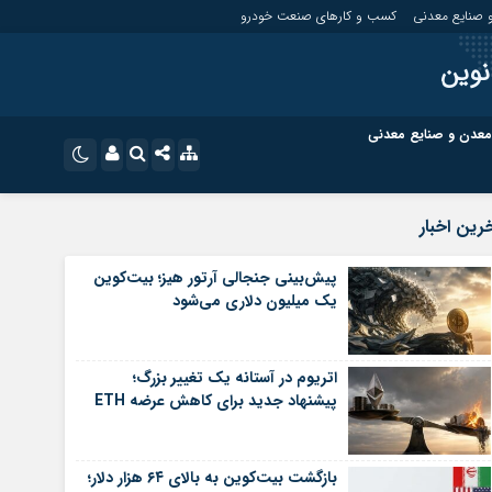
 صنایع معدنی
کسب و کارهای صنعت خودرو
نوین
معدن و صنایع معدنی
ت
کسب و کارهای بازار مالی
نام کاربری یا نشانی ایمیل
اینستاگرام
رین اخبار
تلگرام
ای صنعت خودرو
کسب و کارهای گردشگری و هنر
پیش‌بینی جنجالی آرتور هیز؛ بیت‌کوین
یک میلیون دلاری می‌شود
رمز عبور
سروش
ای گردشگری و هنر
معدن و ورزش
ایتا
اتریوم در آستانه یک تغییر بزرگ؛
مرا به خاطر بسپار
آپارات
پیشنهاد جدید برای کاهش عرضه ETH
اپلیکیشن
بازگشت بیت‌کوین به بالای ۶۴ هزار دلار؛