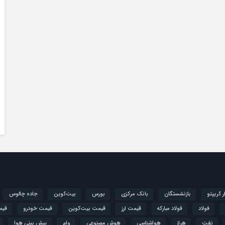
ار کریپتو
بازنشستگان
بانک مرکزی
بورس
بیت‌کوین
جاده چالوس
فولاد
فولاد مبارکه
قیمت ارز
قیمت بیت‌کوین
قیمت خودرو
قیم
نفت
هراز
هواشناسی
هوش مصنوعی
وام
پیش بینی هوا