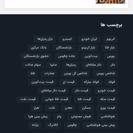
برچسب ها
اتریوم
ایران خودرو
ایمیدرو
بازار رمزارزها
بازار طلا
بازار کریپتو
بازنشستگان
بانک مرکزی
بورس
بیت‌کوین
جاده چالوس
حقوق بازنشستگان
دلار
دلار مبادله‌ای
رمزارزها
سایپا
سهام عدالت
شاخص بورس
شاخص کل بورس
صادرات
طلا
فولاد
فولاد مبارکه
قیمت ارز
قیمت بیت‌کوین
قیمت خودرو
قیمت دلار
قیمت دلار مبادله‌ای
قیمت سکه
قیمت طلا
قیمت طلا جهانی
قیمت نفت
قیمت یورو
مسکن
معدن
نفت
هراز
هواشناسی
هوش مصنوعی
وام
پیش بینی هوا
پیش بینی هواشناسی
چالوس
کالابرگ
یارانه