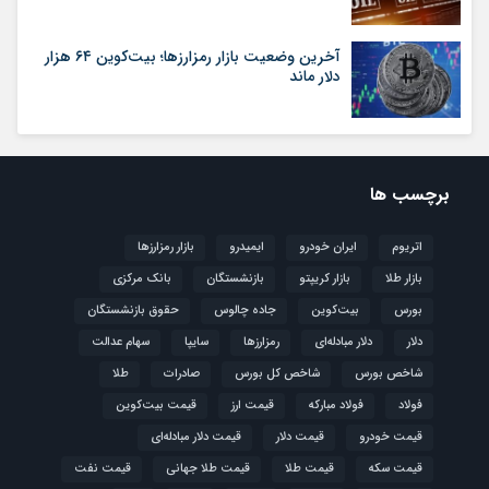
آخرین وضعیت بازار رمزارزها؛ بیت‌کوین ۶۴ هزار
دلار ماند
برچسب ها
اتریوم
ایران خودرو
ایمیدرو
بازار رمزارزها
بازار طلا
بازار کریپتو
بازنشستگان
بانک مرکزی
بورس
بیت‌کوین
جاده چالوس
حقوق بازنشستگان
دلار
دلار مبادله‌ای
رمزارزها
سایپا
سهام عدالت
شاخص بورس
شاخص کل بورس
صادرات
طلا
فولاد
فولاد مبارکه
قیمت ارز
قیمت بیت‌کوین
قیمت خودرو
قیمت دلار
قیمت دلار مبادله‌ای
قیمت سکه
قیمت طلا
قیمت طلا جهانی
قیمت نفت