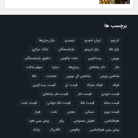
برچسب ها
اتریوم
ایران خودرو
ایمیدرو
بازار رمزارزها
بازار طلا
بازار کریپتو
بازنشستگان
بانک مرکزی
بورس
بیت‌کوین
جاده چالوس
حقوق بازنشستگان
دلار
دلار مبادله‌ای
رمزارزها
سایپا
سهام عدالت
شاخص بورس
شاخص کل بورس
صادرات
طلا
فولاد
فولاد مبارکه
قیمت ارز
قیمت بیت‌کوین
قیمت خودرو
قیمت دلار
قیمت دلار مبادله‌ای
قیمت سکه
قیمت طلا
قیمت طلا جهانی
قیمت نفت
قیمت یورو
مسکن
معدن
نفت
هراز
هواشناسی
هوش مصنوعی
وام
پیش بینی هوا
پیش بینی هواشناسی
چالوس
کالابرگ
یارانه