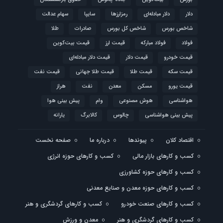
دلار
دلار مبادله‌ای
رمزارزها
سایپا
سهام عدالت
شاخص بورس
شاخص کل بورس
صادرات
طلا
فولاد
فولاد مبارکه
قیمت ارز
قیمت بیت‌کوین
قیمت خودرو
قیمت دلار
قیمت دلار مبادله‌ای
قیمت سکه
قیمت طلا
قیمت طلا جهانی
قیمت نفت
قیمت یورو
مسکن
معدن
نفت
هراز
هواشناسی
هوش مصنوعی
وام
پیش بینی هوا
پیش بینی هواشناسی
چالوس
کالابرگ
یارانه
اقتصاد کلان
پیوندها
درباره ما
صفحه نخست
کسب و کارهای بازار مالی
کسب و کارهای حوزه انرژی
کسب و کارهای حوزه کشاورزی
کسب و کارهای حوزه معدن و صنایع معدنی
کسب و کارهای صنعت خودرو
کسب و کارهای گردشگری و هنر
کسب و کارهای گردشگری و هنر
معدن و ورزش