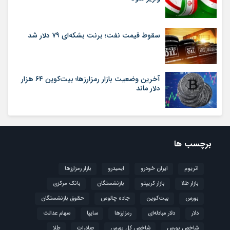
سقوط قیمت نفت؛ برنت بشکه‌ای ۷۹ دلار شد
آخرین وضعیت بازار رمزارزها؛ بیت‌کوین ۶۴ هزار
دلار ماند
برچسب ها
اتریوم
ایران خودرو
ایمیدرو
بازار رمزارزها
بازار طلا
بازار کریپتو
بازنشستگان
بانک مرکزی
بورس
بیت‌کوین
جاده چالوس
حقوق بازنشستگان
دلار
دلار مبادله‌ای
رمزارزها
سایپا
سهام عدالت
شاخص بورس
شاخص کل بورس
صادرات
طلا