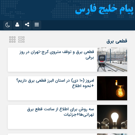
نام کاربری یا نشانی ایمیل
اینستاگرام
تلگرام
قطعی برق
سروش
ایتا
قطعی برق و توقف متروی کرج-تهران در روز
برفی
رمز عبور
آپارات
اپلیکیشن
امروز (۱۰ دی) در استان البرز قطعی برق داریم؟
مرا به خاطر بسپار
+نحوه اطلاع
سه روش برای اطلاع از ساعت قطع برق
تهرانی‌ها+جزئیات