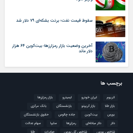
سقوط قیمت نفت؛ برنت بشکه‌ای ۷۹ دلار شد
آخرین وضعیت بازار رمزارزها؛ بیت‌کوین ۶۴ هزار
دلار ماند
برچسب ها
اتریوم
ایران خودرو
ایمیدرو
بازار رمزارزها
بازار طلا
بازار کریپتو
بازنشستگان
بانک مرکزی
بورس
بیت‌کوین
جاده چالوس
حقوق بازنشستگان
دلار
دلار مبادله‌ای
رمزارزها
سایپا
سهام عدالت
شاخص بورس
شاخص کل بورس
صادرات
طلا