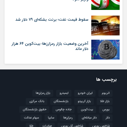
سقوط قیمت نفت؛ برنت بشکه‌ای ۷۹ دلار شد
آخرین وضعیت بازار رمزارزها؛ بیت‌کوین ۶۴ هزار
دلار ماند
برچسب ها
اتریوم
ایران خودرو
ایمیدرو
بازار رمزارزها
بازار طلا
بازار کریپتو
بازنشستگان
بانک مرکزی
بورس
بیت‌کوین
جاده چالوس
حقوق بازنشستگان
دلار
دلار مبادله‌ای
رمزارزها
سایپا
سهام عدالت
شاخص بورس
شاخص کل بورس
صادرات
طلا