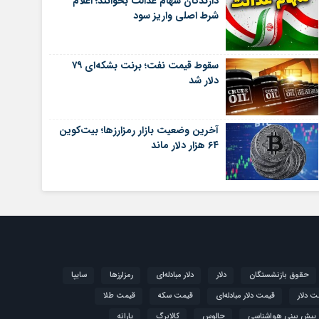
دارندگان سهام عدالت بخوانند؛ اعلام
شرط اصلی واریز سود
سقوط قیمت نفت؛ برنت بشکه‌ای ۷۹
دلار شد
آخرین وضعیت بازار رمزارزها؛ بیت‌کوین
۶۴ هزار دلار ماند
حقوق بازنشستگان
دلار
دلار مبادله‌ای
رمزارزها
سایپا
ت دلار
قیمت دلار مبادله‌ای
قیمت سکه
قیمت طلا
پیش بینی هواشناسی
چالوس
کالابرگ
یارانه