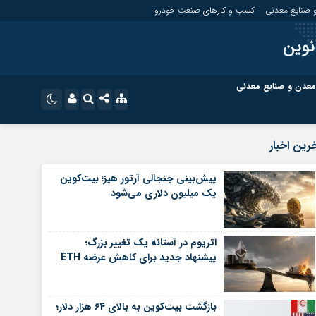
 صنایع معدنی
کسب و کارهای صنعت خودرو
نوین
معدن و صنایع معدنی
ت
کسب و کارهای بازار مالی
نام کاربری یا نشانی ایمیل
اینستاگرام
رین اخبار
تلگرام
ای صنعت خودرو
کسب و کارهای گردشگری و هنر
پیش‌بینی جنجالی آرتور هیز؛ بیت‌کوین
یک میلیون دلاری می‌شود
رمز عبور
سروش
ای گردشگری و هنر
معدن و ورزش
ایتا
اتریوم در آستانه یک تغییر بزرگ؛
مرا به خاطر بسپار
آپارات
پیشنهاد جدید برای کاهش عرضه ETH
اپلیکیشن
بازگشت بیت‌کوین به بالای ۶۴ هزار دلار؛