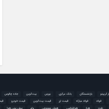
ار کریپتو
بازنشستگان
بانک مرکزی
بورس
بیت‌کوین
جاده چالوس
فولاد
فولاد مبارکه
قیمت ارز
قیمت بیت‌کوین
قیمت خودرو
قیم
نفت
هراز
هواشناسی
هوش مصنوعی
وام
پیش بینی هوا