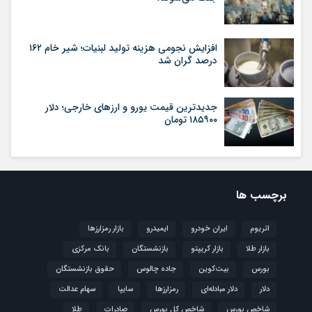
افزایش نجومی هزینه تولید لبنیات؛ شیر خام ۱۶۲
درصد گران شد
جدیدترین قیمت یورو و ارزهای خارجی؛ دلار
۱۸۵۹۰۰ تومان
برچسب ها
اتریوم
ایران خودرو
ایمیدرو
بازار رمزارزها
بازار طلا
بازار کریپتو
بازنشستگان
بانک مرکزی
بورس
بیت‌کوین
جاده چالوس
حقوق بازنشستگان
دلار
دلار مبادله‌ای
رمزارزها
سایپا
سهام عدالت
شاخص بورس
شاخص کل بورس
صادرات
طلا