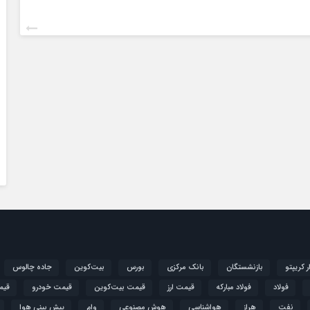
ار کریپتو
بازنشستگان
بانک مرکزی
بورس
بیت‌کوین
جاده چالوس
فولاد
فولاد مبارکه
قیمت ارز
قیمت بیت‌کوین
قیمت خودرو
قیم
نفت
هراز
هواشناسی
هوش مصنوعی
وام
پیش بینی هوا