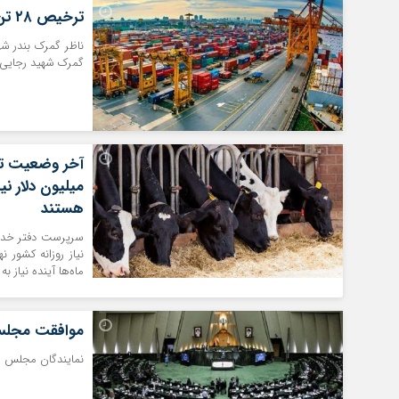
ترخیص ۲۸ تن دارو و ۲۷۸ هزار تن نهاده دامی از گمرک شهید رجایی
گمرک شهید رجایی
هستند
سرپرست دفتر خدمات 
نیاز روزانه کشور ن
ماه‌ها آینده نیاز به ۱/۵ میلیارد دلار داریم که اکنون منتظر تخصیص آن از سوی بانک مرکزی هستی
موافقت مجلس ب
نمایندگان مجلس شو