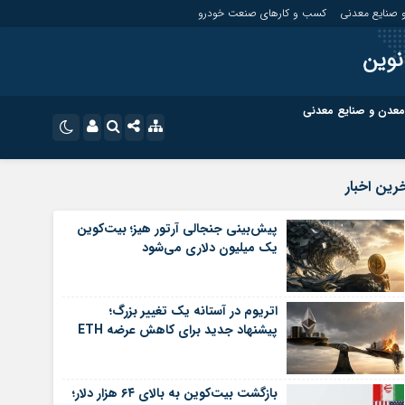
 صنایع معدنی
کسب و کارهای صنعت خودرو
نوین
معدن و صنایع معدنی
ت
کسب و کارهای بازار مالی
نام کاربری یا نشانی ایمیل
اینستاگرام
رین اخبار
تلگرام
ای صنعت خودرو
کسب و کارهای گردشگری و هنر
پیش‌بینی جنجالی آرتور هیز؛ بیت‌کوین
یک میلیون دلاری می‌شود
رمز عبور
سروش
ای گردشگری و هنر
معدن و ورزش
ایتا
اتریوم در آستانه یک تغییر بزرگ؛
مرا به خاطر بسپار
آپارات
پیشنهاد جدید برای کاهش عرضه ETH
اپلیکیشن
بازگشت بیت‌کوین به بالای ۶۴ هزار دلار؛