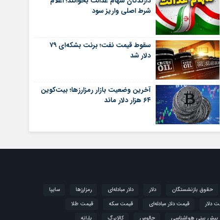
دارندگان سهام عدالت بخوانند؛ اعلام
شرط اصلی واریز سود
سقوط قیمت نفت؛ برنت بشکه‌ای ۷۹
دلار شد
آخرین وضعیت بازار رمزارزها؛ بیت‌کوین
۶۴ هزار دلار ماند
حقوق بازنشستگان
دلار
دلار مبادله‌ای
رمزارزها
سایپا
ت دلار
قیمت دلار مبادله‌ای
قیمت سکه
قیمت طلا
پیش بینی هواشناسی
چالوس
کالابرگ
یارانه