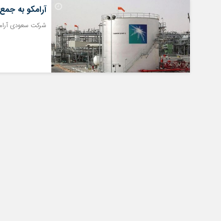
آرامکو به جمع
شرکت سعودی آرامک