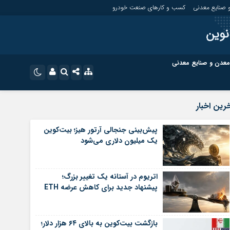
 صنایع معدنی
کسب و کارهای صنعت خودرو
نوین
معدن و صنایع معدنی
ت
کسب و کارهای بازار مالی
نام کاربری یا نشانی ایمیل
اینستاگرام
رین اخبار
تلگرام
ای صنعت خودرو
کسب و کارهای گردشگری و هنر
پیش‌بینی جنجالی آرتور هیز؛ بیت‌کوین
یک میلیون دلاری می‌شود
رمز عبور
سروش
ای گردشگری و هنر
معدن و ورزش
ایتا
اتریوم در آستانه یک تغییر بزرگ؛
مرا به خاطر بسپار
آپارات
پیشنهاد جدید برای کاهش عرضه ETH
اپلیکیشن
بازگشت بیت‌کوین به بالای ۶۴ هزار دلار؛