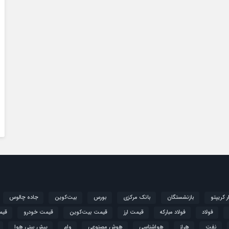
ار کریپتو
بازنشستگان
بانک مرکزی
بورس
بیت‌کوین
جاده چالوس
فولاد
فولاد مبارکه
قیمت ارز
قیمت بیت‌کوین
قیمت خودرو
قیم
نفت
هراز
هواشناسی
هوش مصنوعی
وام
پیش بینی هوا