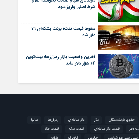
دارندگان سهام عدالت بخوانند؛ اعلام
شرط اصلی واریز سود
سقوط قیمت نفت؛ برنت بشکه‌ای ۷۹
دلار شد
آخرین وضعیت بازار رمزارزها؛ بیت‌کوین
۶۴ هزار دلار ماند
حقوق بازنشستگان
دلار
دلار مبادله‌ای
رمزارزها
سایپا
ت دلار
قیمت دلار مبادله‌ای
قیمت سکه
قیمت طلا
پیش بینی هواشناسی
چالوس
کالابرگ
یارانه