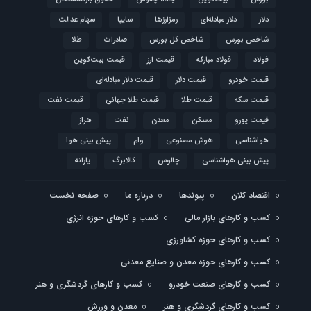
دلار
دلار مبادله‌ای
رمزارزها
سایپا
سهام عدالت
شاخص بورس
شاخص کل بورس
صادرات
طلا
فولاد
فولاد مبارکه
قیمت ارز
قیمت بیت‌کوین
قیمت خودرو
قیمت دلار
قیمت دلار مبادله‌ای
قیمت سکه
قیمت طلا
قیمت طلا جهانی
قیمت نفت
قیمت یورو
مسکن
معدن
نفت
هراز
هواشناسی
هوش مصنوعی
وام
پیش بینی هوا
پیش بینی هواشناسی
چالوس
کالابرگ
یارانه
اقتصاد کلان
پیوندها
درباره ما
صفحه نخست
کسب و کارهای بازار مالی
کسب و کارهای حوزه انرژی
کسب و کارهای حوزه کشاورزی
کسب و کارهای حوزه معدن و صنایع معدنی
کسب و کارهای صنعت خودرو
کسب و کارهای گردشگری و هنر
کسب و کارهای گردشگری و هنر
معدن و ورزش