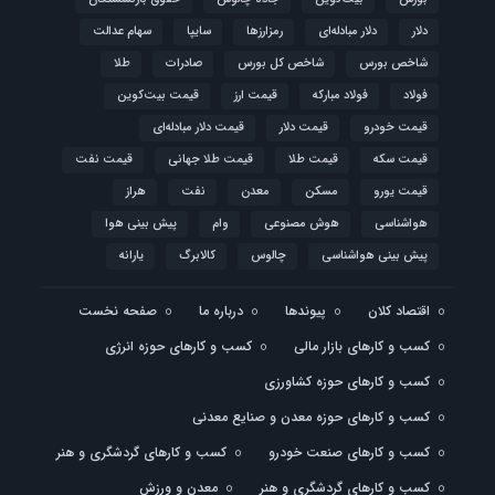
دلار
دلار مبادله‌ای
رمزارزها
سایپا
سهام عدالت
شاخص بورس
شاخص کل بورس
صادرات
طلا
فولاد
فولاد مبارکه
قیمت ارز
قیمت بیت‌کوین
قیمت خودرو
قیمت دلار
قیمت دلار مبادله‌ای
قیمت سکه
قیمت طلا
قیمت طلا جهانی
قیمت نفت
قیمت یورو
مسکن
معدن
نفت
هراز
هواشناسی
هوش مصنوعی
وام
پیش بینی هوا
پیش بینی هواشناسی
چالوس
کالابرگ
یارانه
اقتصاد کلان
پیوندها
درباره ما
صفحه نخست
کسب و کارهای بازار مالی
کسب و کارهای حوزه انرژی
کسب و کارهای حوزه کشاورزی
کسب و کارهای حوزه معدن و صنایع معدنی
کسب و کارهای صنعت خودرو
کسب و کارهای گردشگری و هنر
کسب و کارهای گردشگری و هنر
معدن و ورزش